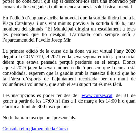
potser no coneixeu i qui sap si descobrir-los serà una motivació per
tornar-hi altres vegades i millorar encara més la salut física i mental.
En l’edició d’enguany arriba la novetat que la sortida tindrà lloc a la
Plaça Catalunya i uns vint minuts previs a la sortida 9:40 h., una
monitora del gimnàs “El Municipal dirigirà un escalfament a totes
les persones que ho desitgin. L’arribada com sempre serà a
l’aparcament del Pavelló Josep Mir.
La primera edició de la cursa de la dona va ser virtual l’any 2020
degut a la COVD19, el 2021 en la seva segona edició ja presencial
dèiem que estava pensada perquè perdurés en el temps. Doncs
aquest 2025 ja en la seva cinquena edició pensem que la cursa està
consolidada, esperem que la gaudiu amb la mateixa il·lusió que ho
fa l’àrea d’esports de l’ajuntament recolzada per un munt de
voluntàries i voluntaris, que amb el seu suport tot és més fàcil.
Les inscripcions es poder fer des de
www.curses.cat
, del 31 de
gener a partir de les 17:00 h i fins a 1 de març a les 14:00 h o quan
s’arribi al límit de 300 inscripcions.
No hi hauran inscripcions presencials.
Consulta el reglament de la Cursa