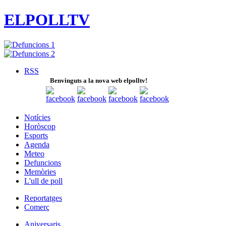
ELPOLLTV
RSS
Benvinguts a la nova web elpolltv!
Notícies
Horòscop
Esports
Agenda
Meteo
Defuncions
Memòries
L'ull de poll
Reportatges
Comerç
Aniversaris