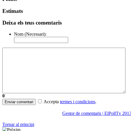
Estimats
Deixa els teus comentaris
Nom (Necessari):
0
Accepta
termes i condicions
.
Enviar comentari
Gestor de comentaris | ElPollTv 201
Tornar al principi