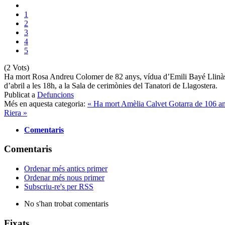
1
2
3
4
5
(2 Vots)
Ha mort Rosa Andreu Colomer de 82 anys, vídua d’Emili Bayé Llinàs.
d’abril a les 18h, a la Sala de cerimònies del Tanatori de Llagostera.
Publicat a
Defuncions
Més en aquesta categoria:
« Ha mort Amèlia Calvet Gotarra de 106 a
Riera »
Comentaris
Comentaris
Ordenar més antics primer
Ordenar més nous primer
Subscriu-re's per RSS
No s'han trobat comentaris
Fixats