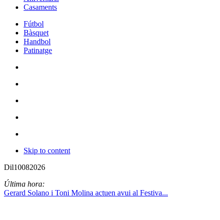
Casaments
Fútbol
Bàsquet
Handbol
Patinatge
Skip to content
Dil
10
08
2026
Última hora:
Gerard Solano i Toni Molina actuen avui al Festiva...