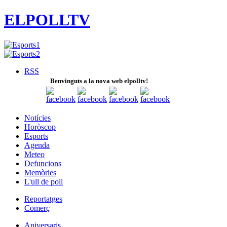
ELPOLLTV
RSS
Benvinguts a la nova web elpolltv!
Notícies
Horòscop
Esports
Agenda
Meteo
Defuncions
Memòries
L'ull de poll
Reportatges
Comerç
Aniversaris