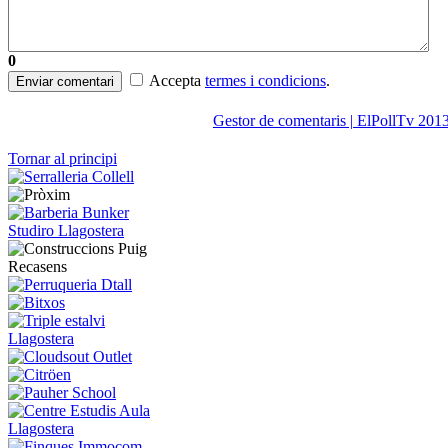
0
Accepta
termes i condicions
.
Enviar comentari
Gestor de comentaris | ElPollTv 201
Tornar al principi