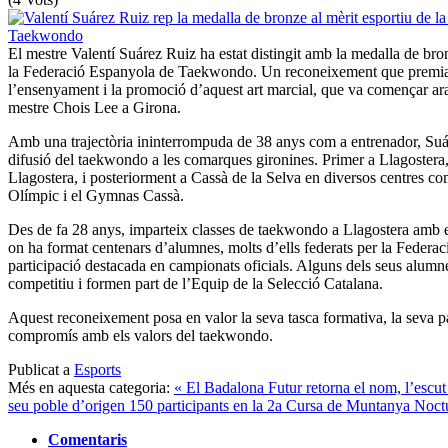
El mestre Valentí Suárez Ruiz ha estat distingit amb la medalla de bron
la Federació Espanyola de Taekwondo. Un reconeixement que premia 
l’ensenyament i la promoció d’aquest art marcial, que va començar ar
mestre Chois Lee a Girona.
Amb una trajectòria ininterrompuda de 38 anys com a entrenador, Suáre
difusió del taekwondo a les comarques gironines. Primer a Llagoster
Llagostera, i posteriorment a Cassà de la Selva en diversos centres c
Olímpic i el Gymnas Cassà.
Des de fa 28 anys, imparteix classes de taekwondo a Llagostera amb
on ha format centenars d’alumnes, molts d’ells federats per la Feder
participació destacada en campionats oficials. Alguns dels seus alumnes
competitiu i formen part de l’Equip de la Selecció Catalana.
Aquest reconeixement posa en valor la seva tasca formativa, la seva pas
compromís amb els valors del taekwondo.
Publicat a
Esports
Més en aquesta categoria:
« El Badalona Futur retorna el nom, l’escut
seu poble d’origen
150 participants en la 2a Cursa de Muntanya Noct
Comentaris