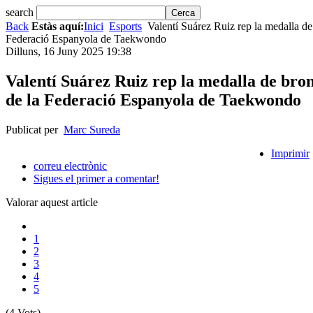
search
Back
Estàs aquí:
Inici
Esports
Valentí Suárez Ruiz rep la medalla de 
Federació Espanyola de Taekwondo
Dilluns, 16 Juny 2025 19:38
Valentí Suárez Ruiz rep la medalla de bron
de la Federació Espanyola de Taekwondo
Publicat per
Marc Sureda
Imprimir
correu electrònic
Sigues el primer a comentar!
Valorar aquest article
1
2
3
4
5
(4 Vots)