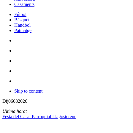
Casaments
Fútbol
Bàsquet
Handbol
Patinatge
Skip to content
Dij
06
08
2026
Última hora:
Festa del Casal Parroquial Llagosterenc