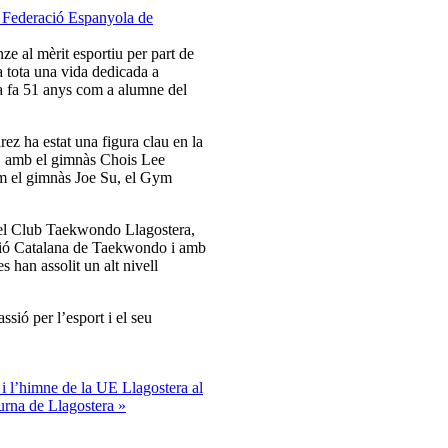
ze al mèrit esportiu per part de
tota una vida dedicada a
a fa 51 anys com a alumne del
z ha estat una figura clau en la
a, amb el gimnàs Chois Lee
om el gimnàs Joe Su, el Gym
 el Club Taekwondo Llagostera,
ació Catalana de Taekwondo i amb
 han assolit un alt nivell
sió per l’esport i el seu
 i l’himne de la UE Llagostera al
urna de Llagostera »