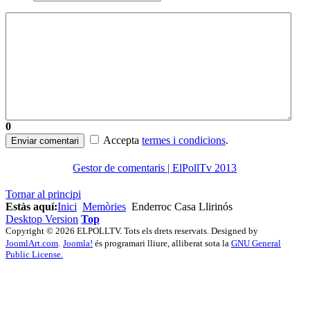
0
Accepta
termes i condicions
.
Enviar comentari
Gestor de comentaris | ElPollTv 2013
Tornar al principi
Estàs aquí:
Inici
Memòries
Enderroc Casa Llirinós
Desktop Version
Top
Copyright © 2026 ELPOLLTV. Tots els drets reservats. Designed by
JoomlArt.com
.
Joomla!
és programari lliure, alliberat sota la
GNU General
Public License.