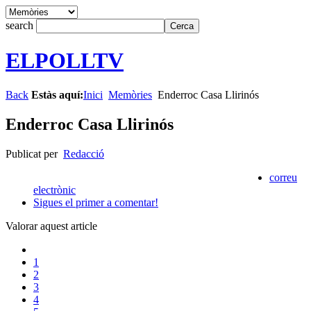
search
ELPOLLTV
Back
Estàs aquí:
Inici
Memòries
Enderroc Casa Llirinós
Enderroc Casa Llirinós
Publicat per
Redacció
correu
electrònic
Sigues el primer a comentar!
Valorar aquest article
1
2
3
4