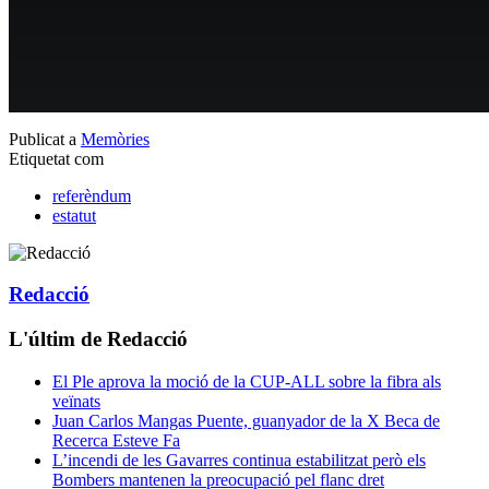
Publicat a
Memòries
Etiquetat com
referèndum
estatut
Redacció
L'últim de Redacció
El Ple aprova la moció de la CUP-ALL sobre la fibra als
veïnats
Juan Carlos Mangas Puente, guanyador de la X Beca de
Recerca Esteve Fa
L’incendi de les Gavarres continua estabilitzat però els
Bombers mantenen la preocupació pel flanc dret