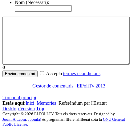
Nom (Necessari):
0
Accepta
termes i condicions
.
Enviar comentari
Gestor de comentaris | ElPollTv 2013
Tornar al principi
Estàs aquí:
Inici
Memòries
Referèndum per l'Estatut
Desktop Version
Top
Copyright © 2026 ELPOLLTV. Tots els drets reservats. Designed by
JoomlArt.com
.
Joomla!
és programari lliure, alliberat sota la
GNU General
Public License.