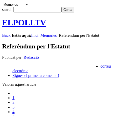
search
ELPOLLTV
Back
Estàs aquí:
Inici
Memòries
Referèndum per l'Estatut
Referèndum per l'Estatut
Publicat per
Redacció
correu
electrònic
Sigues el primer a comentar!
Valorar aquest article
1
2
3
4