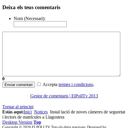
Deixa els teus comentaris
Nom (Necessari):
0
Accepta
termes i condicions
.
Enviar comentari
Gestor de comentaris | ElPollTv 2013
Tornar al principi
Estàs aquí:
Inici
Notices
Instal·lació de noves càmeres de seguretat
i lectors de matrícules a Llagostera
Desktop Version
Top
Copyright © 2026 ELPOLLTV. Tots els drets reservats. Designed by