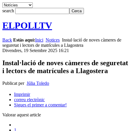
search
ELPOLLTV
Back
Estàs aquí:
Inici
Notices
Instal·lació de noves càmeres de
seguretat i lectors de matrícules a Llagostera
Divendres, 19 Setembre 2025 16:21
Instal·lació de noves càmeres de seguretat
i lectors de matrícules a Llagostera
Publicat per
Júlia Toledo
Imprimir
correu electrònic
Sigues el primer a comentar!
Valorar aquest article
1