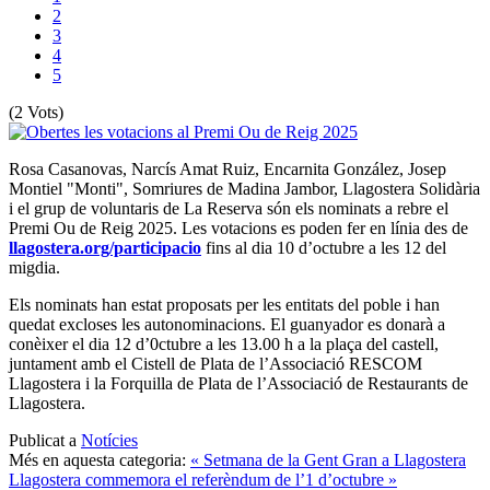
2
3
4
5
(2 Vots)
Rosa Casanovas, Narcís Amat Ruiz, Encarnita González, Josep
Montiel "Monti", Somriures de Madina Jambor, Llagostera Solidària
i el grup de voluntaris de La Reserva són els nominats a rebre el
Premi Ou de Reig 2025. Les votacions es poden fer en línia des de
llagostera.org/participacio
fins al dia 10 d’octubre a les 12 del
migdia.
Els nominats han estat proposats per les entitats del poble i han
quedat excloses les autonominacions. El guanyador es donarà a
conèixer el dia 12 d’0ctubre a les 13.00 h a la plaça del castell,
juntament amb el Cistell de Plata de l’Associació RESCOM
Llagostera i la Forquilla de Plata de l’Associació de Restaurants de
Llagostera.
Publicat a
Notícies
Més en aquesta categoria:
« Setmana de la Gent Gran a Llagostera
Llagostera commemora el referèndum de l’1 d’octubre »