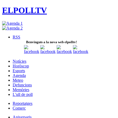
ELPOLLTV
RSS
Benvinguts a la nova web elpolltv!
Notícies
Horòscop
Esports
Agenda
Meteo
Defuncions
Memòries
L'ull de poll
Reportatges
Comerç
Aniversaris