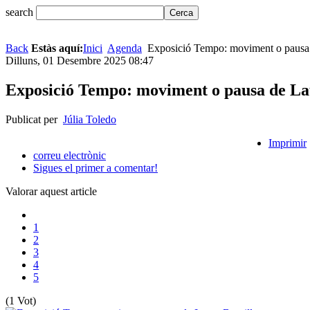
search
Back
Estàs aquí:
Inici
Agenda
Exposició Tempo: moviment o pausa 
Dilluns, 01 Desembre 2025 08:47
Exposició Tempo: moviment o pausa de La
Publicat per
Júlia Toledo
Imprimir
correu electrònic
Sigues el primer a comentar!
Valorar aquest article
1
2
3
4
5
(1 Vot)