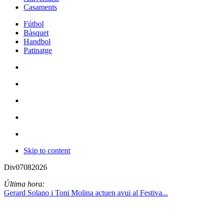
Casaments
Fútbol
Bàsquet
Handbol
Patinatge
Skip to content
Div
07
08
2026
Última hora:
Gerard Solano i Toni Molina actuen avui al Festiva...