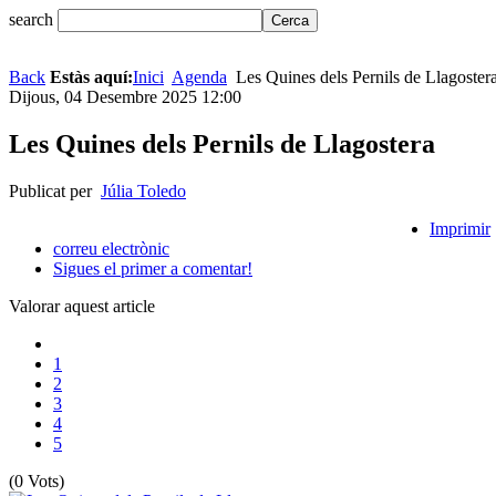
search
Back
Estàs aquí:
Inici
Agenda
Les Quines dels Pernils de Llagoster
Dijous, 04 Desembre 2025 12:00
Les Quines dels Pernils de Llagostera
Publicat per
Júlia Toledo
Imprimir
correu electrònic
Sigues el primer a comentar!
Valorar aquest article
1
2
3
4
5
(0 Vots)