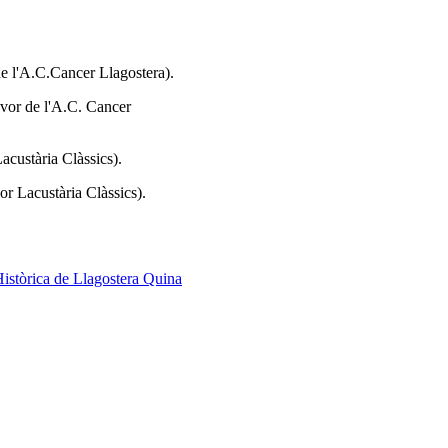
de l'A.C.Cancer Llagostera).
avor de l'A.C. Cancer
Lacustària Clàssics).
or Lacustària Clàssics).
istòrica de Llagostera
Quina