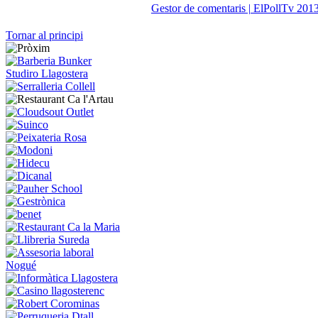
Gestor de comentaris | ElPollTv 201
Tornar al principi