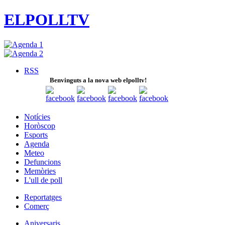
ELPOLLTV
RSS
Benvinguts a la nova web elpolltv!
Notícies
Horòscop
Esports
Agenda
Meteo
Defuncions
Memòries
L'ull de poll
Reportatges
Comerç
Aniversaris