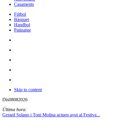
Casaments
Fútbol
Bàsquet
Handbol
Patinatge
Skip to content
Dis
08
08
2026
Última hora:
Gerard Solano i Toni Molina actuen avui al Festiva...