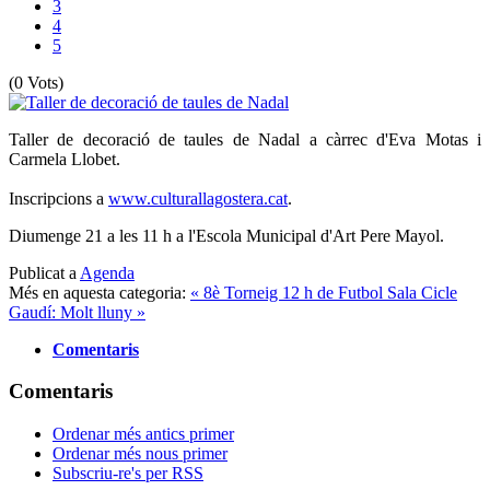
3
4
5
(0 Vots)
Taller de decoració de taules de Nadal a càrrec d'Eva Motas i
Carmela Llobet.
Inscripcions a
www.culturallagostera.cat
.
Diumenge 21 a les 11 h a l'Escola Municipal d'Art Pere Mayol.
Publicat a
Agenda
Més en aquesta categoria:
« 8è Torneig 12 h de Futbol Sala
Cicle
Gaudí: Molt lluny »
Comentaris
Comentaris
Ordenar més antics primer
Ordenar més nous primer
Subscriu-re's per RSS