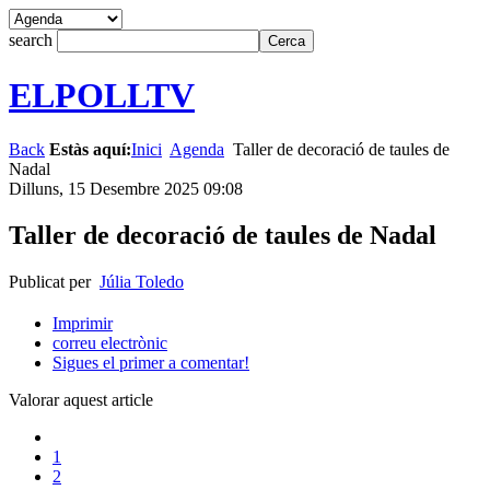
search
ELPOLLTV
Back
Estàs aquí:
Inici
Agenda
Taller de decoració de taules de
Nadal
Dilluns, 15 Desembre 2025 09:08
Taller de decoració de taules de Nadal
Publicat per
Júlia Toledo
Imprimir
correu electrònic
Sigues el primer a comentar!
Valorar aquest article
1
2