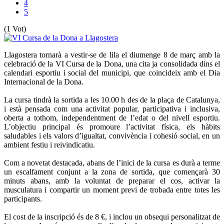
4
5
(1 Vot)
Llagostera tornarà a vestir-se de lila el diumenge 8 de març amb la
celebració de la VI Cursa de la Dona, una cita ja consolidada dins el
calendari esportiu i social del municipi, que coincideix amb el Dia
Internacional de la Dona.
La cursa tindrà la sortida a les 10.00 h des de la plaça de Catalunya,
i està pensada com una activitat popular, participativa i inclusiva,
oberta a tothom, independentment de l’edat o del nivell esportiu.
L’objectiu principal és promoure l’activitat física, els hàbits
saludables i els valors d’igualtat, convivència i cohesió social, en un
ambient festiu i reivindicatiu.
Com a novetat destacada, abans de l’inici de la cursa es durà a terme
un escalfament conjunt a la zona de sortida, que començarà 30
minuts abans, amb la voluntat de preparar el cos, activar la
musculatura i compartir un moment previ de trobada entre totes les
participants.
El cost de la inscripció és de 8 €, i inclou un obsequi personalitzat de