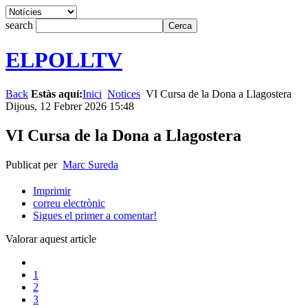
search
ELPOLLTV
Back
Estàs aquí:
Inici
Notices
VI Cursa de la Dona a Llagostera
Dijous, 12 Febrer 2026 15:48
VI Cursa de la Dona a Llagostera
Publicat per
Marc Sureda
Imprimir
correu electrònic
Sigues el primer a comentar!
Valorar aquest article
1
2
3