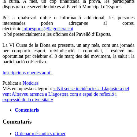
la cursa. A més, un cop finalitzada la prova, les participants
disposaran de servei de dutxes al Pavelló Municipal d’Esports.
Per a qualsevol dubte o informació addicional, les persones
interessades poden adreçar-se al correu
electrònic
infoesports@llagostera.cat
o bé presencialment a les oficines del Pavelló d’Esports.
La VI Cursa de la Dona es presenta, un any més, com una jornada
per compartir esport, reivindicació i comunitat, i esdevé una
oportunitat per celebrar el 8 de març des del moviment, la salut i la
participació col·lectiva.
Inscripcions obertes aquí!
Publicat a
Notícies
Més en aquesta categoria:
« Nit sense incidències a Llagostera pel
vent
Altraveu arrenca a Llagostera com a espai de reflexió i
expressió de la diversitat »
Comentaris
Comentaris
Ordenar més antics primer