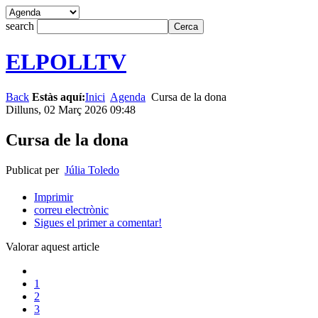
search
ELPOLLTV
Back
Estàs aquí:
Inici
Agenda
Cursa de la dona
Dilluns, 02 Març 2026 09:48
Cursa de la dona
Publicat per
Júlia Toledo
Imprimir
correu electrònic
Sigues el primer a comentar!
Valorar aquest article
1
2
3