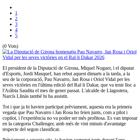
1
2
3
4
5
(0 Vots)
El president de la Diputació de Girona, Miquel Noguer, i el diputat
d'Esports, Jordi Masquef, han rebut aquest dimarts a la tarda, a la
seu de la corporació, Pau Navarro, Jan Rosa i Oriol Vidal per les
seves victòries en l'última edició del Ral·li Dakar, que va tenir lloc a
l'Aràbia Saudita el mes de gener passat. L'alcalde de Llagostera,
Narcís Llinàs també hi ha assistit.
Tot i que ja hi havien participat prèviament, aquesta era la primera
vegada que Pau Navarro i Jan Rosa ho feien junts, com a pilot i
copilot, i l'experiència no va poder ser més profitosa. Es van imposar
en la categoria Challenger, amb més de vint minuts d'avantatge
respecte del segon classificat.
Prèviament a aquesta cita, ja havien corregut junts durant l'any