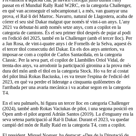
passat en el Mundial Rally Raid W2RC, en la categoria Challenger,
en què van aconseguir el subcampionat i, a més, van guanyar una
prova, el Ral·li del Marroc. Navarro, natural de Llagostera, acaba de
córrer el seu sisè Dakar malgrat que només té vint-i-un anys. L'any
2021 va debutar-hi amb només setze anys, com a copilot en la
categoria de camions. És el seu primer títol després de pujar al podi
en l'edició del 2025, també en la Challenger (amb el tercer lloc). Per
a Jan Rosa, de vint-i-quatre anys i de Fornells de la Selva, aquest és
el tercer títol consecutiu del Dakar. En els dos anys anteriors, va
imposar-se com a copilot de Carlos Santaollala, en la categoria
Classic. Per la seva part, el copilot de Llambilles Oriol Vidal, de
trenta-dos anys, va arrodonir la participació gironina a la prova més
dura del món amb el títol en la categoria Stock. Ho va fer al costat
del pilot lituà Rokas Baciuska, i es va treure l'espina de l'edició del
2023, en què va perdre el lideratge a cinquanta quilòmetres de
l'arribada per una avaria mecànica i va acabar segon en la categoria
T4.
En el seu palmarès, hi figura un tercer lloc en categoria Challenger
(2024), també amb Rokas Vaciukas de pilot, i una segona posició en
Open amb el pilot argentí Adrián Santos (2019). La d'enguany era la
seva setena participació al Ral·li Dakar. Durant el 2023, va quedar
campió del món de Rally Raid en la categoria T4, com a copilot.
El president, Miquel Noguer, ha destacat: «Des de la Diputació de