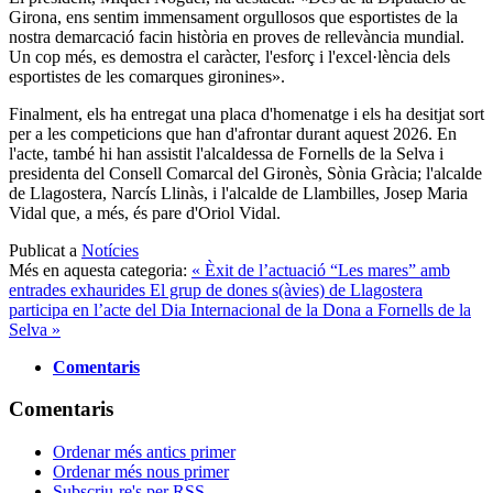
Girona, ens sentim immensament orgullosos que esportistes de la
nostra demarcació facin història en proves de rellevància mundial.
Un cop més, es demostra el caràcter, l'esforç i l'excel·lència dels
esportistes de les comarques gironines».
Finalment, els ha entregat una placa d'homenatge i els ha desitjat sort
per a les competicions que han d'afrontar durant aquest 2026. En
l'acte, també hi han assistit l'alcaldessa de Fornells de la Selva i
presidenta del Consell Comarcal del Gironès, Sònia Gràcia; l'alcalde
de Llagostera, Narcís Llinàs, i l'alcalde de Llambilles, Josep Maria
Vidal que, a més, és pare d'Oriol Vidal.
Publicat a
Notícies
Més en aquesta categoria:
« Èxit de l’actuació “Les mares” amb
entrades exhaurides
El grup de dones s(àvies) de Llagostera
participa en l’acte del Dia Internacional de la Dona a Fornells de la
Selva »
Comentaris
Comentaris
Ordenar més antics primer
Ordenar més nous primer
Subscriu-re's per RSS