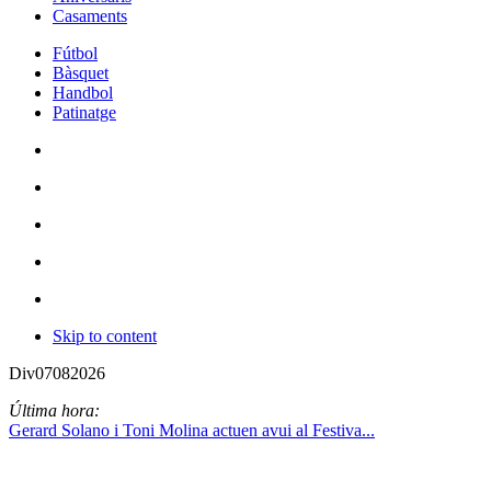
Casaments
Fútbol
Bàsquet
Handbol
Patinatge
Skip to content
Div
07
08
2026
Última hora:
Gerard Solano i Toni Molina actuen avui al Festiva...