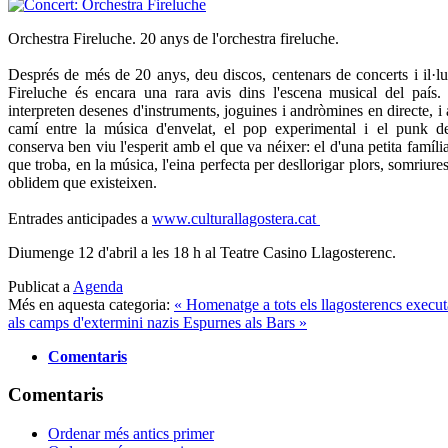
Orchestra Fireluche. 20 anys de l'orchestra fireluche.
Després de més de 20 anys, deu discos, centenars de concerts i il·lus
Fireluche és encara una rara avis dins l'escena musical del paí
interpreten desenes d'instruments, joguines i andròmines en directe, i
camí entre la música d'envelat, el pop experimental i el punk de
conserva ben viu l'esperit amb el que va néixer: el d'una petita família
que troba, en la música, l'eina perfecta per desllorigar plors, somriure
oblidem que existeixen.
Entrades anticipades a
www.culturallagostera.cat
Diumenge 12 d'abril a les 18 h al Teatre Casino Llagosterenc.
Publicat a
Agenda
Més en aquesta categoria:
« Homenatge a tots els llagosterencs executa
als camps d'extermini nazis
Espurnes als Bars »
Comentaris
Comentaris
Ordenar més antics primer