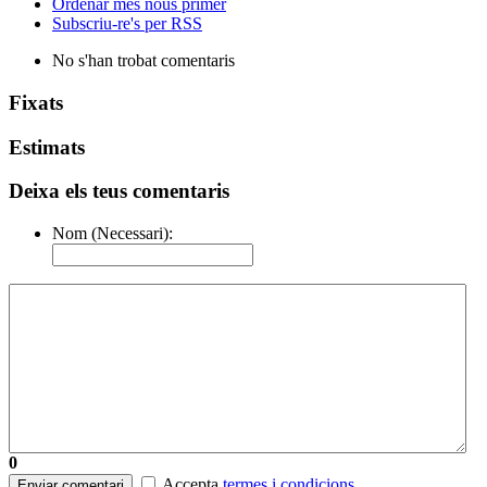
Ordenar més nous primer
Subscriu-re's per RSS
No s'han trobat comentaris
Fixats
Estimats
Deixa els teus comentaris
Nom (Necessari):
0
Accepta
termes i condicions
.
Enviar comentari