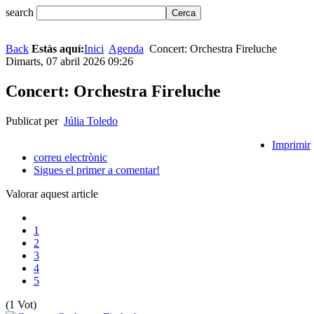
search
Back
Estàs aquí:
Inici
Agenda
Concert: Orchestra Fireluche
Dimarts, 07 abril 2026 09:26
Concert: Orchestra Fireluche
Publicat per
Júlia Toledo
Imprimir
correu electrònic
Sigues el primer a comentar!
Valorar aquest article
1
2
3
4
5
(1 Vot)