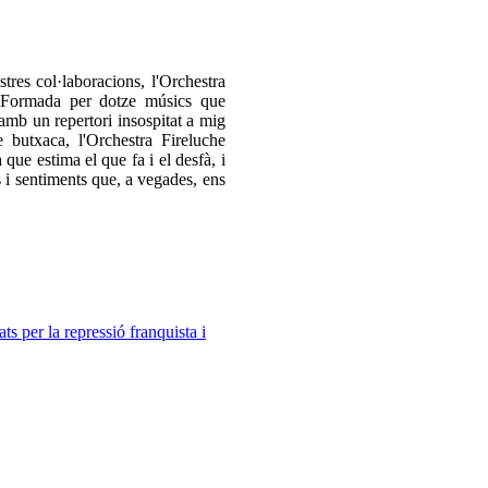
tres col·laboracions, l'Orchestra
s. Formada per dotze músics que
 amb un repertori insospitat a mig
 butxaca, l'Orchestra Fireluche
 que estima el que fa i el desfà, i
s i sentiments que, a vegades, ens
ts per la repressió franquista i