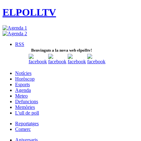
ELPOLLTV
RSS
Benvinguts a la nova web elpolltv!
Notícies
Horòscop
Esports
Agenda
Meteo
Defuncions
Memòries
L'ull de poll
Reportatges
Comerç
Aniversaris