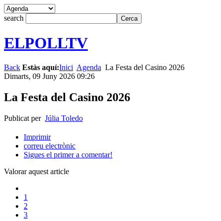
search
ELPOLLTV
Back
Estàs aquí:
Inici
Agenda
La Festa del Casino 2026
Dimarts, 09 Juny 2026 09:26
La Festa del Casino 2026
Publicat per
Júlia Toledo
Imprimir
correu electrònic
Sigues el primer a comentar!
Valorar aquest article
1
2
3