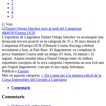
2
3
4
5
(1 Vot)
L'esportista de Llagostera Daniel Ortega Sánchez va aconseguir una
destacada tercera posició en la categoria de 35 a 39 anys durant el
Campionat d'Europa OCR (Obstacle Course Racing) celebrat
recentment a Irun, al País Basc. El llagosterenc va completar la
prova Standard Course amb un temps d'1 hora, 19 minuts i 32
segons. Aquest resultat situa a Daniel Ortega entre els millors
esportistes europeus de la seva categoria i representa un nou éxit tant
per l'esport llagosterenc com per el seu equip Selvatans.
Publicat a
Esports
Més en aquesta categoria:
« Tot a punt per a la primera edició de la
Cursa Entrepobles del Gironès a Llagostera
Comentaris
Comentaris
Ordenar més antics primer