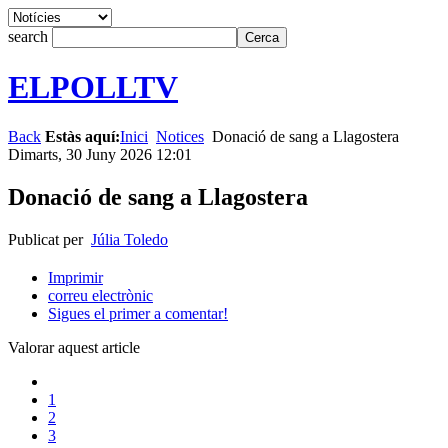
search
ELPOLLTV
Back
Estàs aquí:
Inici
Notices
Donació de sang a Llagostera
Dimarts, 30 Juny 2026 12:01
Donació de sang a Llagostera
Publicat per
Júlia Toledo
Imprimir
correu electrònic
Sigues el primer a comentar!
Valorar aquest article
1
2
3