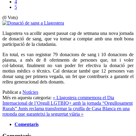
4
5
(0 Vots)
Llagostera va acollir aquest passat cap de setmana una nova jornada
de donació de sang, que va tornar a comptar amb una molt bona
participació de la ciutadania.
En total, es van registrar 79 donacions de sang i 10 donacions de
plasma, a més de 8 oferiments de persones que, tot i voler
col·laborar, finalment no van poder fer efectiva la donació per
motius mèdics o tècnics. Cal destacar també que 12 persones van
donar sang per primera vegada, un fet que contribueix a garantir el
relleu generacional dels donants.
Publicat a
Notícies
Més en aquesta categoria:
« Llagostera commemora el Dia
Internacional de l’Orgull LGTBIQ+ amb la jornada “Orgullosament
Rurals”
Junts reclama transformar la cruïlla de Casa Blanca en una
rotonda que garanteixi la seguretat viària »
Comentaris
Comentaris