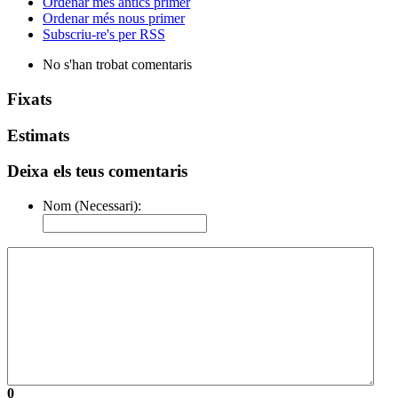
Ordenar més antics primer
Ordenar més nous primer
Subscriu-re's per RSS
No s'han trobat comentaris
Fixats
Estimats
Deixa els teus comentaris
Nom (Necessari):
0