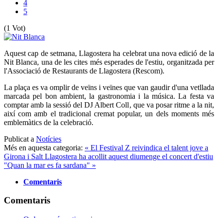
4
5
(1 Vot)
Aquest cap de setmana, Llagostera ha celebrat una nova edició de la
Nit Blanca, una de les cites més esperades de l'estiu, organitzada per
l'Associació de Restaurants de Llagostera (Rescom).
La plaça es va omplir de veïns i veïnes que van gaudir d'una vetllada
marcada pel bon ambient, la gastronomia i la música. La festa va
comptar amb la sessió del DJ Albert Coll, que va posar ritme a la nit,
així com amb el tradicional cremat popular, un dels moments més
emblemàtics de la celebració.
Publicat a
Notícies
Més en aquesta categoria:
« El Festival Z reivindica el talent jove a
Girona i Salt
Llagostera ha acollit aquest diumenge el concert d'estiu
"Quan la mar es fa sardana" »
Comentaris
Comentaris