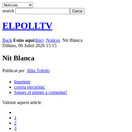
search
ELPOLLTV
Back
Estàs aquí:
Inici
Notices
Nit Blanca
Dilluns, 06 Juliol 2026 15:15
Nit Blanca
Publicat per
Júlia Toledo
Imprimir
correu electrònic
Sigues el primer a comentar!
Valorar aquest article
1
2
3