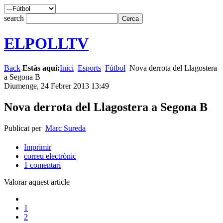
search
ELPOLLTV
Back
Estàs aquí:
Inici
Esports
Fútbol
Nova derrota del Llagostera
a Segona B
Diumenge, 24 Febrer 2013 13:49
Nova derrota del Llagostera a Segona B
Publicat per
Marc Sureda
Imprimir
correu electrònic
1
comentari
Valorar aquest article
1
2