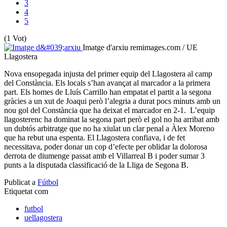
3
4
5
(1 Vot)
Imatge d'arxiu
remimages.com / UE
Llagostera
Nova ensopegada injusta del primer equip del Llagostera al camp
del Constància. Els locals s’han avançat al marcador a la primera
part. Els homes de Lluís Carrillo han empatat el partit a la segona
gràcies a un xut de Joaqui però l’alegria a durat pocs minuts amb un
nou gol del Constància que ha deixat el marcador en 2-1. L’equip
llagosterenc ha dominat la segona part però el gol no ha arribat amb
un dubtós arbitratge que no ha xiulat un clar penal a Àlex Moreno
que ha rebut una espenta. El Llagostera confiava, i de fet
necessitava, poder donar un cop d’efecte per oblidar la dolorosa
derrota de diumenge passat amb el Villarreal B i poder sumar 3
punts a la disputada classificació de la Lliga de Segona B.
Publicat a
Fútbol
Etiquetat com
futbol
uellagostera