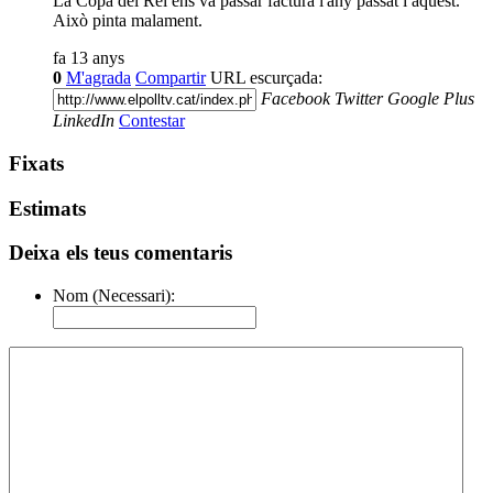
La Copa del Rei ens va passar factura l'any passat i aquest.
Això pinta malament.
fa 13 anys
0
M'agrada
Compartir
URL escurçada:
Facebook
Twitter
Google Plus
LinkedIn
Contestar
Fixats
Estimats
Deixa els teus comentaris
Nom (Necessari):