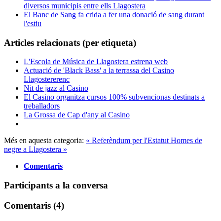
diversos municipis entre ells Llagostera
El Banc de Sang fa crida a fer una donació de sang durant
l'estiu
Articles relacionats (per etiqueta)
L'Escola de Música de Llagostera estrena web
Actuació de 'Black Bass' a la terrassa del Casino
Llagostererenc
Nit de jazz al Casino
El Casino organitza cursos 100% subvencionas destinats a
treballadors
La Grossa de Cap d'any al Casino
Més en aquesta categoria:
« Referèndum per l'Estatut
Homes de
negre a Llagostera »
Comentaris
Participants a la conversa
Comentaris (
4
)