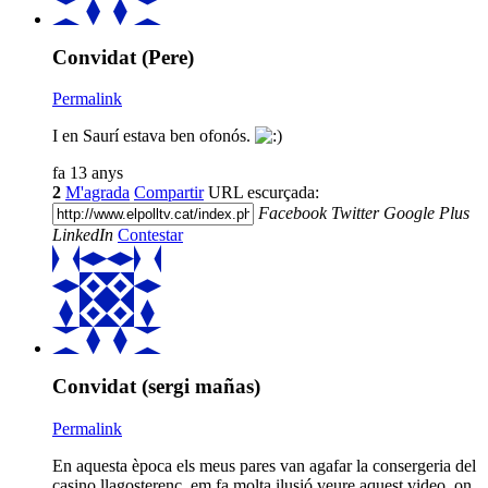
Convidat (Pere)
Permalink
I en Saurí estava ben ofonós.
fa 13 anys
2
M'agrada
Compartir
URL escurçada:
Facebook
Twitter
Google Plus
LinkedIn
Contestar
Convidat (sergi mañas)
Permalink
En aquesta època els meus pares van agafar la consergeria del
casino llagosterenc, em fa molta ilusió veure aquest video, on