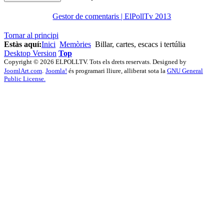
Gestor de comentaris | ElPollTv 2013
Tornar al principi
Estàs aquí:
Inici
Memòries
Billar, cartes, escacs i tertúlia
Desktop Version
Top
Copyright © 2026 ELPOLLTV. Tots els drets reservats. Designed by
JoomlArt.com
.
Joomla!
és programari lliure, alliberat sota la
GNU General
Public License.