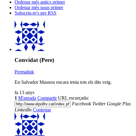
Ordenar més antics primer
Ordenar més nous primer
Subscriu-re's per RSS
Convidat (Pere)
Permalink
En Salvador Masnou encara tenia tots els dits veig.
fa 13 anys
1
M'agrada
Compartir
URL escurçada:
Facebook
Twitter
Google Plus
LinkedIn
Contestar