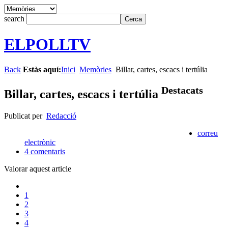
search
ELPOLLTV
Back
Estàs aquí:
Inici
Memòries
Billar, cartes, escacs i tertúlia
Destacats
Billar, cartes, escacs i tertúlia
Publicat per
Redacció
correu
electrònic
4
comentaris
Valorar aquest article
1
2
3
4