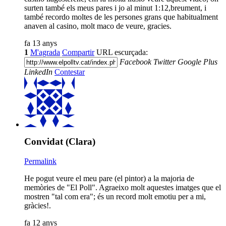
surten també els meus pares i jo al minut 1:12,breument, i
també recordo moltes de les persones grans que habitualment
anaven al casino, molt maco de veure, gracies.
fa 13 anys
1
M'agrada
Compartir
URL escurçada:
Facebook
Twitter
Google Plus
LinkedIn
Contestar
Convidat (Clara)
Permalink
He pogut veure el meu pare (el pintor) a la majoria de
memòries de "El Poll". Agraeixo molt aquestes imatges que el
mostren "tal com era"; és un record molt emotiu per a mi,
gràcies!.
fa 12 anys