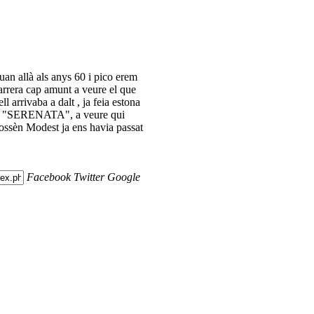
an allà als anys 60 i pico erem
carrera cap amunt a veure el que
 arrivaba a dalt , ja feia estona
 la "SERENATA", a veure qui
Mossèn Modest ja ens havia passat
Facebook
Twitter
Google