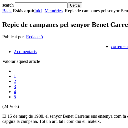
search
Back
Estàs aquí:
Inici
Memòries
Repic de campanes pel senyor Bene
Repic de campanes pel senyor Benet Carr
Publicat per
Redacció
correu el
2
comentaris
Valorar aquest article
1
2
3
4
5
(24 Vots)
El 15 de març de 1988, el senyor Benet Carreras ens ensenya com fa 
capgira la campana. Tot un art, tal i com diu ell mateix.