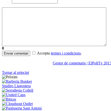
0
Accepta
termes i condicions
.
Enviar comentari
Gestor de comentaris | ElPollTv 201
Tornar al principi