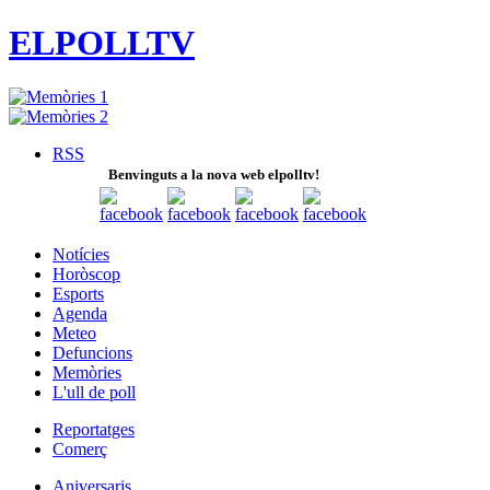
ELPOLLTV
RSS
Benvinguts a la nova web elpolltv!
Notícies
Horòscop
Esports
Agenda
Meteo
Defuncions
Memòries
L'ull de poll
Reportatges
Comerç
Aniversaris