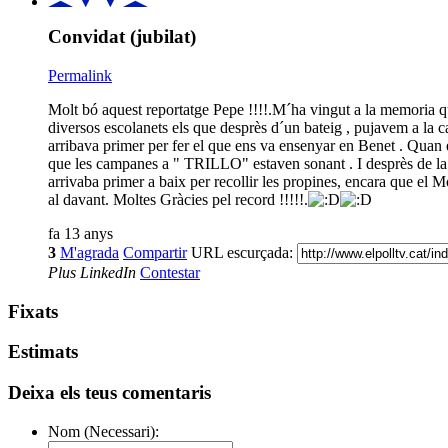
Convidat (jubilat)
Permalink
Molt bó aquest reportatge Pepe !!!!.M´ha vingut a la memoria qu
diversos escolanets els que desprès d´un bateig , pujavem a la 
arribava primer per fer el que ens va ensenyar en Benet . Quan ell
que les campanes a " TRILLO" estaven sonant . I desprès de
arrivaba primer a baix per recollir les propines, encara que el 
al davant. Moltes Gràcies pel record !!!!!.
fa 13 anys
3
M'agrada
Compartir
URL escurçada:
Plus
LinkedIn
Contestar
Fixats
Estimats
Deixa els teus comentaris
Nom (Necessari):