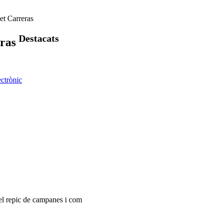
t Carreras
Destacats
eras
ectrònic
el repic de campanes i com