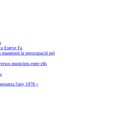
s
ca Esteve Fa
rs mantenen la preocupació pel
versos municipis entre ells
u
gostera l'any 1978 »