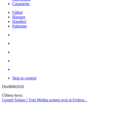
Casaments
Fútbol
Bàsquet
Handbol
Patinatge
Skip to content
Dis
08
08
2026
Última hora:
Gerard Solano i Toni Molina actuen avui al Festiva...