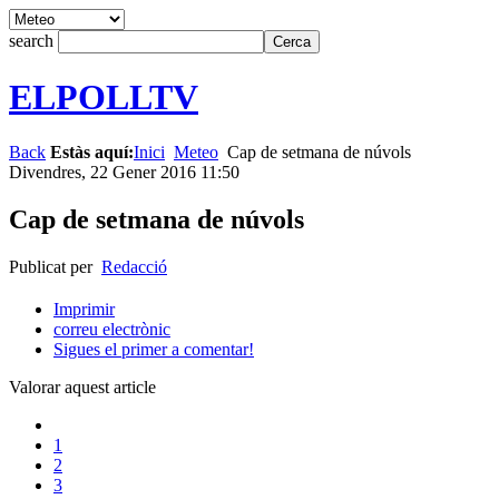
search
ELPOLLTV
Back
Estàs aquí:
Inici
Meteo
Cap de setmana de núvols
Divendres, 22 Gener 2016 11:50
Cap de setmana de núvols
Publicat per
Redacció
Imprimir
correu electrònic
Sigues el primer a comentar!
Valorar aquest article
1
2
3