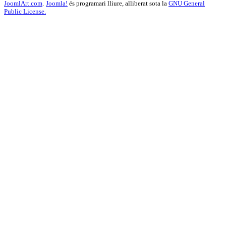
JoomlArt.com
.
Joomla!
és programari lliure, alliberat sota la
GNU General
Public License.