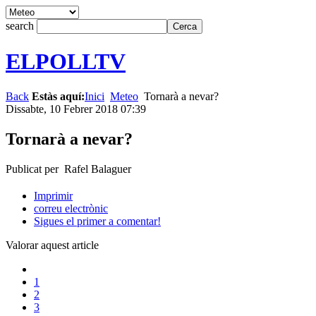
search
ELPOLLTV
Back
Estàs aquí:
Inici
Meteo
Tornarà a nevar?
Dissabte, 10 Febrer 2018 07:39
Tornarà a nevar?
Publicat per Rafel Balaguer
Imprimir
correu electrònic
Sigues el primer a comentar!
Valorar aquest article
1
2
3