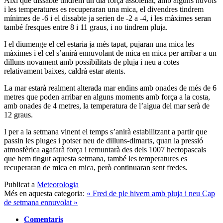
Així que dissabte tindrem un dia força assolellat, amb alguns núvols
i les temperatures es recuperaran una mica, el divendres tindrem
mínimes de -6 i el dissabte ja serien de -2 a -4, i les màximes seran
també fresques entre 8 i 11 graus, i no tindrem pluja.
I el diumenge el cel estaria ja més tapat, pujaran una mica les
màximes i el cel s’anirà ennuvolant de mica en mica per arribar a un
dilluns novament amb possibilitats de pluja i neu a cotes
relativament baixes, caldrà estar atents.
La mar estarà realment alterada mar endins amb onades de més de 6
metres que poden arribar en alguns moments amb força a la costa,
amb onades de 4 metres, la temperatura de l’aigua del mar serà de
12 graus.
I per a la setmana vinent el temps s’anirà estabilitzant a partir que
passin les pluges i potser neu de dilluns-dimarts, quan la pressió
atmosfèrica agafarà força i remuntarà des dels 1007 hectopascals
que hem tingut aquesta setmana, també les temperatures es
recuperaran de mica en mica, però continuaran sent fredes.
Publicat a
Meteorologia
Més en aquesta categoria:
« Fred de ple hivern amb pluja i neu
Cap
de setmana ennuvolat »
Comentaris