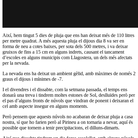
Així, hem tingut 5 dies de pluja que ens han deixat més de 110 litres
per metre quadrat. A més aquesta pluja el dijous dia 8 va ser en
forma de neu a cotes baixes, per sota dels 500 metres, i va deixar
gruixos de fins a 15 cm en alguns indrets, causant el tancament
d’escoles en alguns municipis com Llagostera, un dels més afectats
per la nevada.
La nevada ens ha deixat un ambient gèlid, amb màximes de només 2
graus el dijous i mínimes de -7.
I el divendres i el dissabte, com la setmana passada, el temps ens
donarà una treva i tindrem moltes estones de Sol, deslluïdes però per
el pas d’alguns fronts de núvols que vindran de ponent i deixaran el
cel amb aspecte insegur en alguns moments.
Però pensem que aquests núvols no acabaran de deixar pluja a casa
nostra, sí que ho farien però al Pirineu a on tornaria a nevar, aquí és
possible que tornem a tenir precipitacions, el dilluns-dimarts.