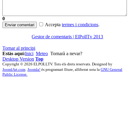
0
Accepta
termes i condicions
.
Enviar comentari
Gestor de comentaris | ElPollTv 2013
Tornar al principi
Estàs aquí:
Inici
Meteo
Tornarà a nevar?
Desktop Version
Top
Copyright © 2026 ELPOLLTV. Tots els drets reservats. Designed by
JoomlArt.com
.
Joomla!
és programari lliure, alliberat sota la
GNU General
Public License.