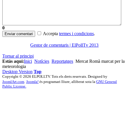
0
Accepta
termes i condicions
.
Enviar comentari
Gestor de comentaris | ElPollTv 2013
Tornar al principi
Estàs aquí:
Inici
Notícies
Reportatges
Mercat Romà marcat per la
meteorologia
Desktop Version
Top
Copyright © 2026 ELPOLLTV. Tots els drets reservats. Designed by
JoomlArt.com
.
Joomla!
és programari lliure, alliberat sota la
GNU General
Public License.