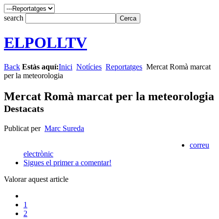
search
ELPOLLTV
Back
Estàs aquí:
Inici
Notícies
Reportatges
Mercat Romà marcat
per la meteorologia
Mercat Romà marcat per la meteorologia
Destacats
Publicat per
Marc Sureda
correu
electrònic
Sigues el primer a comentar!
Valorar aquest article
1
2