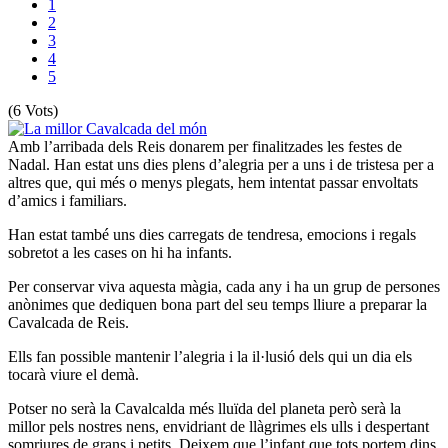
1
2
3
4
5
(6 Vots)
Amb l’arribada dels Reis donarem per finalitzades les festes de
Nadal. Han estat uns dies plens d’alegria per a uns i de tristesa per a
altres que, qui més o menys plegats, hem intentat passar envoltats
d’amics i familiars.
Han estat també uns dies carregats de tendresa, emocions i regals
sobretot a les cases on hi ha infants.
Per conservar viva aquesta màgia, cada any i ha un grup de persones
anònimes que dediquen bona part del seu temps lliure a preparar la
Cavalcada de Reis.
Ells fan possible mantenir l’alegria i la il·lusió dels qui un dia els
tocarà viure el demà.
Potser no serà la Cavalcalda més lluïda del planeta però serà la
millor pels nostres nens, envidriant de llàgrimes els ulls i despertant
somriures de grans i petits. Deixem que l’infant que tots portem dins