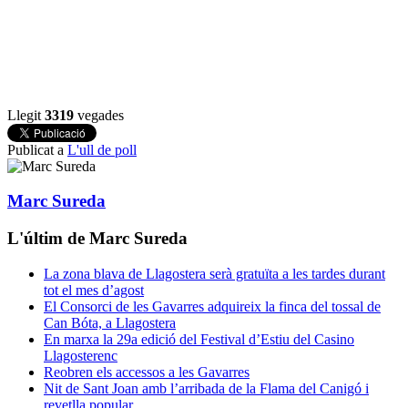
Llegit
3319
vegades
Publicat a
L'ull de poll
Marc Sureda
L'últim de Marc Sureda
La zona blava de Llagostera serà gratuïta a les tardes durant
tot el mes d’agost
El Consorci de les Gavarres adquireix la finca del tossal de
Can Bóta, a Llagostera
En marxa la 29a edició del Festival d’Estiu del Casino
Llagosterenc
Reobren els accessos a les Gavarres
Nit de Sant Joan amb l’arribada de la Flama del Canigó i
revetlla popular