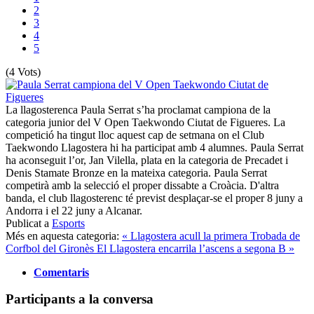
2
3
4
5
(4 Vots)
La llagosterenca Paula Serrat s’ha proclamat campiona de la
categoria junior del V Open Taekwondo Ciutat de Figueres. La
competició ha tingut lloc aquest cap de setmana on el Club
Taekwondo Llagostera hi ha participat amb 4 alumnes. Paula Serrat
ha aconseguit l’or, Jan Vilella, plata en la categoria de Precadet i
Denis Stamate Bronze en la mateixa categoria. Paula Serrat
competirà amb la selecció el proper dissabte a Croàcia. D'altra
banda, el club llagosterenc té previst desplaçar-se el proper 8 juny a
Andorra i el 22 juny a Alcanar.
Publicat a
Esports
Més en aquesta categoria:
« Llagostera acull la primera Trobada de
Corfbol del Gironès
El Llagostera encarrila l’ascens a segona B »
Comentaris
Participants a la conversa