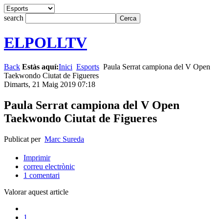
search
ELPOLLTV
Back
Estàs aquí:
Inici
Esports
Paula Serrat campiona del V Open
Taekwondo Ciutat de Figueres
Dimarts, 21 Maig 2019 07:18
Paula Serrat campiona del V Open
Taekwondo Ciutat de Figueres
Publicat per
Marc Sureda
Imprimir
correu electrònic
1
comentari
Valorar aquest article
1