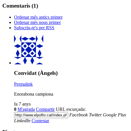
Comentaris (
1
)
Ordenar més antics primer
Ordenar més nous primer
Subscriu-re's per RSS
Convidat (Àngels)
Permalink
Enorabona campiona
fa 7 anys
0
M'agrada
Compartir
URL escurçada:
Facebook
Twitter
Google Plus
LinkedIn
Contestar