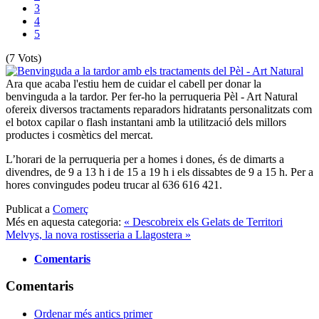
3
4
5
(7 Vots)
Ara que acaba l'estiu hem de cuidar el cabell per donar la
benvinguda a la tardor. Per fer-ho la perruqueria Pèl - Art Natural
ofereix diversos tractaments reparadors hidratants personalitzats com
el botox capilar o flash instantani amb la utilització dels millors
productes i cosmètics del mercat.
L’horari de la perruqueria per a homes i dones, és de dimarts a
divendres, de 9 a 13 h i de 15 a 19 h i els dissabtes de 9 a 15 h. Per a
hores convingudes podeu trucar al 636 616 421.
Publicat a
Comerç
Més en aquesta categoria:
« Descobreix els Gelats de Territori
Melvys, la nova rostisseria a Llagostera »
Comentaris
Comentaris
Ordenar més antics primer