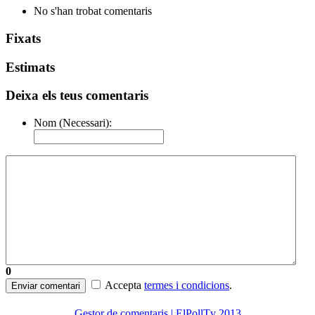
No s'han trobat comentaris
Fixats
Estimats
Deixa els teus comentaris
Nom (Necessari):
0
Accepta
termes i condicions
.
Enviar comentari
Gestor de comentaris | ElPollTv 2013