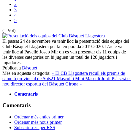
2
3
4
5
(1 Vot)
El passat 24 de novembre va tenir lloc la presentació dels equips del
Club Bàsquet Llagostera per la temporada 2019-2020. L’acte va
tenir lloc al Pavelló Josep Mir on es van presentar els 11 equips de
les diverses categories on hi juguen un total de 120 jugadors i
jugadores.
Publicat a
Bàsquet
Més en aquesta categoria:
« El CB Llagostera recull els premis de
campió provincial de Sots21 Masculí i Mini Masculí
Jordi Plà serà el
nou director esportiu del Bàsquet Girona »
Comentaris
Comentaris
Ordenar més antics primer
Ordenar més nous primer
Subscriu-re's per RSS