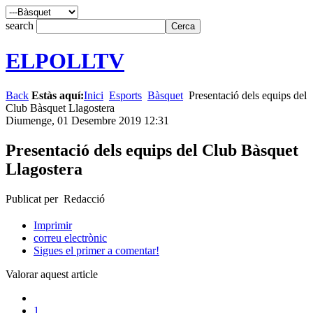
search
ELPOLLTV
Back
Estàs aquí:
Inici
Esports
Bàsquet
Presentació dels equips del
Club Bàsquet Llagostera
Diumenge, 01 Desembre 2019 12:31
Presentació dels equips del Club Bàsquet
Llagostera
Publicat per Redacció
Imprimir
correu electrònic
Sigues el primer a comentar!
Valorar aquest article
1