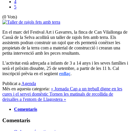
4
5
(0 Vots)
En el marc del Festival Art i Gavarres, la finca de Can Vilallonga de
Cassà de la Selva acollirà un taller de rajols fets amb terra. Els
assistents podran construir un rajol que els permetrà conèixer les
propietats de la terra com a material de construcció i crearan una
petita intervenció amb les peces resultants.
L'activitat està adreçada a infants de 3 a 14 anys i les seves famílies i
serà el pròxim dissabte, 25 de setembre, a partir de les 11 h. Cal
inscripció prèvia en el següent
enllaç
.
Publicat a
Agenda
Més en aquesta categoria:
« Jornada Cap a un treball digne en les
cures i el servei domèstic
Tornen les matinals de recollida de
deixalles a l'entorn de Llagostera »
Comentaris
Comentaris