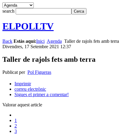
search
ELPOLLTV
Back
Estàs aquí:
Inici
Agenda
Taller de rajols fets amb terra
Divendres, 17 Setembre 2021 12:37
Taller de rajols fets amb terra
Publicat per
Pol Figueras
Imprimir
correu electrònic
Sigues el primer a comentar!
Valorar aquest article
1
2
3