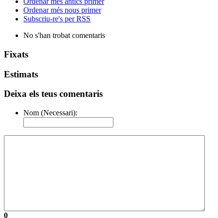
Ordenar més antics primer
Ordenar més nous primer
Subscriu-re's per RSS
No s'han trobat comentaris
Fixats
Estimats
Deixa els teus comentaris
Nom (Necessari):
0