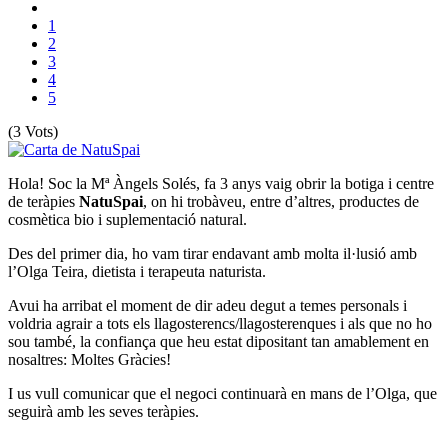
1
2
3
4
5
(3 Vots)
Hola! Soc la Mª Àngels Solés, fa 3 anys vaig obrir la botiga i centre
de teràpies
NatuSpai
, on hi trobàveu, entre d’altres, productes de
cosmètica bio i suplementació natural.
Des del primer dia, ho vam tirar endavant amb molta il·lusió amb
l’Olga Teira, dietista i terapeuta naturista.
Avui ha arribat el moment de dir adeu degut a temes personals i
voldria agrair a tots els llagosterencs/llagosterenques i als que no ho
sou també, la confiança que heu estat dipositant tan amablement en
nosaltres: Moltes Gràcies!
I us vull comunicar que el negoci continuarà en mans de l’Olga, que
seguirà amb les seves teràpies.