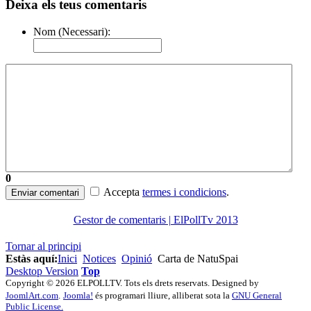
Deixa els teus comentaris
Nom (Necessari):
0
Accepta
termes i condicions
.
Enviar comentari
Gestor de comentaris | ElPollTv 2013
Tornar al principi
Estàs aquí:
Inici
Notices
Opinió
Carta de NatuSpai
Desktop Version
Top
Copyright © 2026 ELPOLLTV. Tots els drets reservats. Designed by
JoomlArt.com
.
Joomla!
és programari lliure, alliberat sota la
GNU General
Public License.