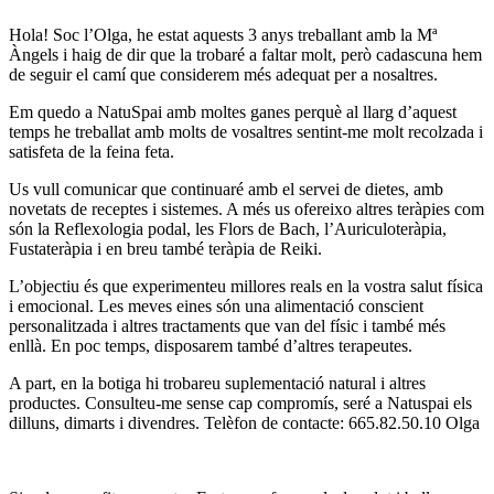
Hola! Soc l’Olga, he estat aquests 3 anys treballant amb la Mª
Àngels i haig de dir que la trobaré a faltar molt, però cadascuna hem
de seguir el camí que considerem més adequat per a nosaltres.
Em quedo a NatuSpai amb moltes ganes perquè al llarg d’aquest
temps he treballat amb molts de vosaltres sentint-me molt recolzada i
satisfeta de la feina feta.
Us vull comunicar que continuaré amb el servei de dietes, amb
novetats de receptes i sistemes. A més us ofereixo altres teràpies com
són la Reflexologia podal, les Flors de Bach, l’Auriculoteràpia,
Fustateràpia i en breu també teràpia de Reiki.
L’objectiu és que experimenteu millores reals en la vostra salut física
i emocional. Les meves eines són una alimentació conscient
personalitzada i altres tractaments que van del físic i també més
enllà. En poc temps, disposarem també d’altres terapeutes.
A part, en la botiga hi trobareu suplementació natural i altres
productes. Consulteu-me sense cap compromís, seré a Natuspai els
dilluns, dimarts i divendres. Telèfon de contacte: 665.82.50.10 Olga