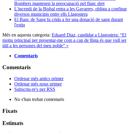
Bombers mantenen la preocupació pel flanc dret
L'incendi de la Bisbal entra a les Gavarres, obliga a confinar
diversos municipis entre ells Llagostera
El Banc de Sang fa crida a fer una donació de sang durant
l'estiu
Més en aquesta categoria:
Eduard Diaz, candidat a Llagostera: “El
motiu principal per presentar-me com a cap de llista és que vull ser
útil a les persones del meu poble” »
Comentaris
Comentaris
Ordenar més antics primer
Ordenar més nous primer
Subscriu-re's per RSS
No s'han trobat comentaris
Fixats
Estimats