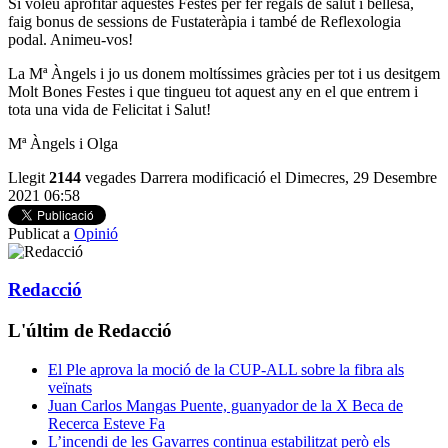
Si voleu aprofitar aquestes Festes per fer regals de salut i bellesa,
faig bonus de sessions de Fustateràpia i també de Reflexologia
podal. Animeu-vos!
La Mª Àngels i jo us donem moltíssimes gràcies per tot i us desitgem
Molt Bones Festes i que tingueu tot aquest any en el que entrem i
tota una vida de Felicitat i Salut!
Mª Àngels i Olga
Llegit
2144
vegades
Darrera modificació el Dimecres, 29 Desembre
2021 06:58
Publicat a
Opinió
Redacció
L'últim de Redacció
El Ple aprova la moció de la CUP-ALL sobre la fibra als
veïnats
Juan Carlos Mangas Puente, guanyador de la X Beca de
Recerca Esteve Fa
L’incendi de les Gavarres continua estabilitzat però els