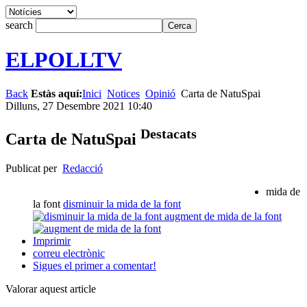
search
ELPOLLTV
Back
Estàs aquí:
Inici
Notices
Opinió
Carta de NatuSpai
Dilluns, 27 Desembre 2021 10:40
Destacats
Carta de NatuSpai
Publicat per
Redacció
mida de
la font
disminuir la mida de la font
augment de mida de la font
Imprimir
correu electrònic
Sigues el primer a comentar!
Valorar aquest article