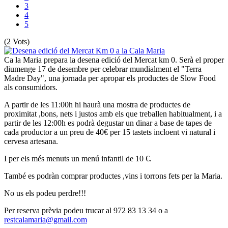
3
4
5
(2 Vots)
Ca la Maria prepara la desena edició del Mercat km 0. Serà el proper
diumenge 17 de desembre per celebrar mundialment el "Terra
Madre Day", una jornada per apropar els productes de Slow Food
als consumidors.
A partir de les 11:00h hi haurà una mostra de productes de
proximitat ,bons, nets i justos amb els que treballen habitualment, i a
partir de les 12:00h es podrà degustar un dinar a base de tapes de
cada productor a un preu de 40€ per 15 tastets incloent vi natural i
cervesa artesana.
I per els més menuts un menú infantil de 10 €.
També es podràn comprar productes ,vins i torrons fets per la Maria.
No us els podeu perdre!!!
Per reserva prèvia podeu trucar al 972 83 13 34 o a
restcalamaria@gmail.com