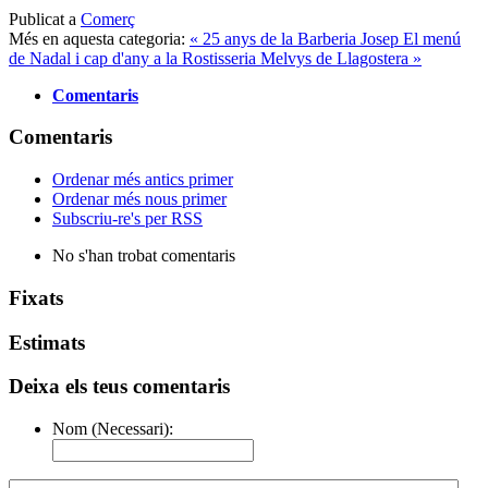
Publicat a
Comerç
Més en aquesta categoria:
« 25 anys de la Barberia Josep
El menú
de Nadal i cap d'any a la Rostisseria Melvys de Llagostera »
Comentaris
Comentaris
Ordenar més antics primer
Ordenar més nous primer
Subscriu-re's per RSS
No s'han trobat comentaris
Fixats
Estimats
Deixa els teus comentaris
Nom (Necessari):