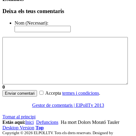
Deixa els teus comentaris
Nom (Necessari):
0
Accepta
termes i condicions
.
Enviar comentari
Gestor de comentaris | ElPollTv 2013
Tornar al principi
Estàs aquí:
Inici
Defuncions
Ha mort Dolors Morató Tauler
Desktop Version
Top
Copyright © 2026 ELPOLLTV. Tots els drets reservats. Designed by