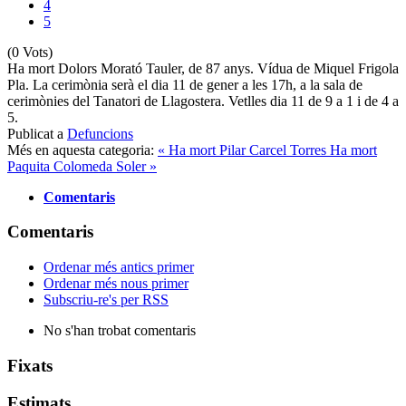
4
5
(0 Vots)
Ha mort Dolors Morató Tauler, de 87 anys. Vídua de Miquel Frigola
Pla. La cerimònia serà el dia 11 de gener a les 17h, a la sala de
cerimònies del Tanatori de Llagostera. Vetlles dia 11 de 9 a 1 i de 4 a
5.
Publicat a
Defuncions
Més en aquesta categoria:
« Ha mort Pilar Carcel Torres
Ha mort
Paquita Colomeda Soler »
Comentaris
Comentaris
Ordenar més antics primer
Ordenar més nous primer
Subscriu-re's per RSS
No s'han trobat comentaris
Fixats
Estimats