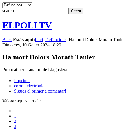
search
ELPOLLTV
Back
Estàs aquí:
Inici
Defuncions
Ha mort Dolors Morató Tauler
Dimecres, 10 Gener 2024 18:29
Ha mort Dolors Morató Tauler
Publicat per Tanatori de Llagostera
Imprimir
correu electrònic
Sigues el primer a comentar!
Valorar aquest article
1
2
3