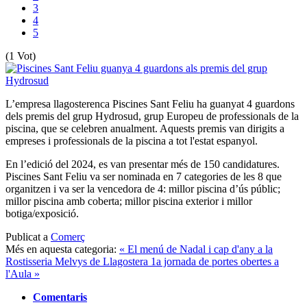
3
4
5
(1 Vot)
L’empresa llagosterenca Piscines Sant Feliu ha guanyat 4 guardons
dels premis del grup Hydrosud, grup Europeu de professionals de la
piscina, que se celebren anualment. Aquests premis van dirigits a
empreses i professionals de la piscina a tot l'estat espanyol.
En l’edició del 2024, es van presentar més de 150 candidatures.
Piscines Sant Feliu va ser nominada en 7 categories de les 8 que
organitzen i va ser la vencedora de 4: millor piscina d’ús públic;
millor piscina amb coberta; millor piscina exterior i millor
botiga/exposició.
Publicat a
Comerç
Més en aquesta categoria:
« El menú de Nadal i cap d'any a la
Rostisseria Melvys de Llagostera
1a jornada de portes obertes a
l'Aula »
Comentaris