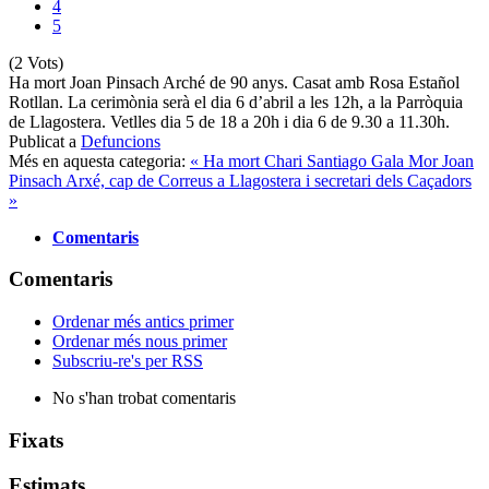
4
5
(2 Vots)
Ha mort Joan Pinsach Arché de 90 anys. Casat amb Rosa Estañol
Rotllan. La cerimònia serà el dia 6 d’abril a les 12h, a la Parròquia
de Llagostera. Vetlles dia 5 de 18 a 20h i dia 6 de 9.30 a 11.30h.
Publicat a
Defuncions
Més en aquesta categoria:
« Ha mort Chari Santiago Gala
Mor Joan
Pinsach Arxé, cap de Correus a Llagostera i secretari dels Caçadors
»
Comentaris
Comentaris
Ordenar més antics primer
Ordenar més nous primer
Subscriu-re's per RSS
No s'han trobat comentaris
Fixats
Estimats