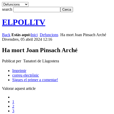
search
ELPOLLTV
Back
Estàs aquí:
Inici
Defuncions
Ha mort Joan Pinsach Arché
Divendres, 05 abril 2024 12:16
Ha mort Joan Pinsach Arché
Publicat per Tanatori de Llagostera
Imprimir
correu electrònic
Sigues el primer a comentar!
Valorar aquest article
1
2
3