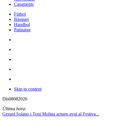
Casaments
Fútbol
Bàsquet
Handbol
Patinatge
Skip to content
Dis
08
08
2026
Última hora:
Gerard Solano i Toni Molina actuen avui al Festiva...