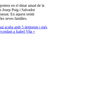
stera en el dinar anual de la
cs Josep Puig i Salvador
assat. En aquest sentit
les seves famílies.
nal acaba amb 5 detinguts i més
ecordant a Isabel Vila »