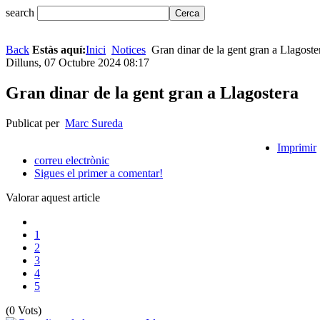
search
Back
Estàs aquí:
Inici
Notices
Gran dinar de la gent gran a Llagoste
Dilluns, 07 Octubre 2024 08:17
Gran dinar de la gent gran a Llagostera
Publicat per
Marc Sureda
Imprimir
correu electrònic
Sigues el primer a comentar!
Valorar aquest article
1
2
3
4
5
(0 Vots)