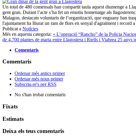
Un total de 480 comensals han compartit taula aquest diumenge a Llago
gent gran. Durant l’acte s’ha fet un emotiu homenatge als llagosteren
Malagon, destacats voluntaris de l’organització, que enguany han trasp
l'ajuntament ha lliurat un ram de flors en senyal d'agraïment i record a 
Publicat a
Notícies
Més en aquesta categoria:
« L’operació “Rancho” de la Policia Nacio
de 4.700 plantes de maria entre Llagostera i Riells i Viabrea
25 anys r
Comentaris
Comentaris
Ordenar més antics primer
Ordenar més nous primer
Subscriu-re's per RSS
No s'han trobat comentaris
Fixats
Estimats
Deixa els teus comentaris