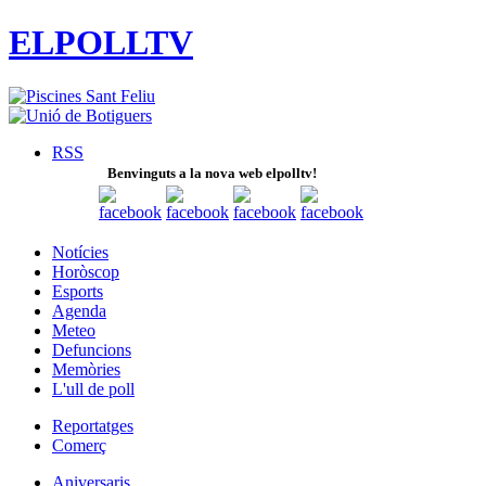
ELPOLLTV
RSS
Benvinguts a la nova web elpolltv!
Notícies
Horòscop
Esports
Agenda
Meteo
Defuncions
Memòries
L'ull de poll
Reportatges
Comerç
Aniversaris