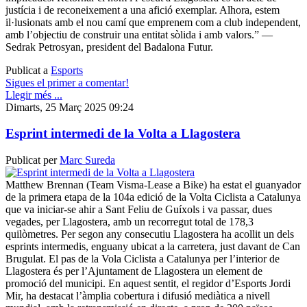
justícia i de reconeixement a una afició exemplar. Alhora, estem
il·lusionats amb el nou camí que emprenem com a club independent,
amb l’objectiu de construir una entitat sòlida i amb valors.” —
Sedrak Petrosyan, president del Badalona Futur.
Publicat a
Esports
Sigues el primer a comentar!
Llegir més ...
Dimarts, 25 Març 2025 09:24
Esprint intermedi de la Volta a Llagostera
Publicat per
Marc Sureda
Matthew Brennan (Team Visma-Lease a Bike) ha estat el guanyador
de la primera etapa de la 104a edició de la Volta Ciclista a Catalunya
que va iniciar-se ahir a Sant Feliu de Guíxols i va passar, dues
vegades, per Llagostera, amb un recorregut total de 178,3
quilòmetres. Per segon any consecutiu Llagostera ha acollit un dels
esprints intermedis, enguany ubicat a la carretera, just davant de Can
Brugulat. El pas de la Vola Ciclista a Catalunya per l’interior de
Llagostera és per l’Ajuntament de Llagostera un element de
promoció del municipi. En aquest sentit, el regidor d’Esports Jordi
Mir, ha destacat l’àmplia cobertura i difusió mediàtica a nivell