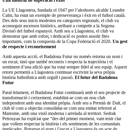
Una història de superació i èxits
La UE Llagostera, fundada el 1947 per l’aleshores alcalde Leandre
Calm, ha estat un exemple de perseverança i èxit en el futbol català.
Des dels seus inicis modestos en categories regionals, el club va
aconseguir ascensos històrics, arribant a competir a la Segona
Divisió del futbol espanyol. Amb seu a Llagostera, el club va
demostrar que amb esforç i dedicació es poden assolir fites
importants, com la conquesta de la Copa Federació el 2020.
Un gest
de respecte i reconeixement
Amb aquesta acció, el Badalona Futur no només retorna un nom i
un escut, sinó que també reconeix i respecta la trajectòria i el
sentiment d’una afició que ha estat sempre fidel al seu equip. Aquest
retorn permetrà a Llagostera continuar escrivint la seva pròpia
història futbolística amb orgull i passió.
El futur del Badalona
Futur
Paral·lelament, el Badalona Futur continuarà amb el seu projecte de
transformació i creixement, establint-se com un nou club
independent amb una identitat pròpia. Amb seu a Premià de Dalt, el
club té com a objectiu consolidar-se com una entitat referent al
Maresme, amb una visió moderna i arrelada al territori. Sedrak
Petrosyan ha explciat que “des del primer moment, vam tenir clar
que volíem respectar la història i els sentiments de les comunitats
implicades. Retornar el nom i l’escut a Llagostera és un acte de