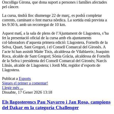
Oncolliga Girona, que dona suport a persones i famílies afectades
pel càncer.
La cursa, tindrà lloc diumenge 22 de març, es podrà completar
corrents, caminant o fent marxa nòrdica. La sortida està prevista a
les 9:30 h, amb un recorregut de 10 km.
Aquest matí, a la sala de plens de l’Ajuntament de Llagostera, s’ha
fet la presentació oficial de la cursa amb els ajuntaments
col·laboradors d’aquesta primera edició: Llagostera, Fornells de la
Selva, Quart, Sant Gregori, i el Consell Comarcal del Gironès. A
l’acte hi han assistit Maite Tixis, alcaldessa de Vilablareix; Joaquim
Roca, alcalde de Sant Gregori; Sònia Gràcia, alcaldessa de Fornells
de la Selva i presidenta del Consell Comarcal del Gironès; Narcís
Llinàs, alcalde de Llagostera; i Jordi Mir, regidor d’esports de
Llagostera.
Publicat a
Esports
Sigues el primer a comentar!
Llegir més ...
Dissabte, 17 Gener 2026 13:18
Els llagosterencs Pau Navarro i Jan Rosa, campions
del Dakar en la categoria Challenger