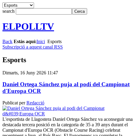
search
ELPOLLTV
Back
Estàs aquí:
Inici
Esports
Subscripció a aquest canal RSS
Esports
Dimarts, 16 Juny 2026 11:47
Daniel Ortega Sánchez puja al podi del Campionat
d'Europa OCR
Publicat per
Redacció
L'esportista de Llagostera Daniel Ortega Sánchez va aconseguir una
destacada tercera posició en la categoria de 35 a 39 anys durant el
Campionat d'Europa OCR (Obstacle Course Racing) celebrat
recentment a Irun, al País Basc. El llagosterenc va completar la