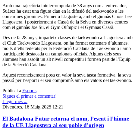
Amb una trajectòria ininterrompuda de 38 anys com a entrenador,
Suárez ha estat una figura clau en la difusió del taekwondo a les
comarques gironines. Primer a Llagostera, amb el gimnàs Chois Lee
Llagostera, i posteriorment a Cassà de la Selva en diversos centres
com el gimnàs Joe Su, el Gym Olímpic i el Gymnas Cassà.
Des de fa 28 anys, imparteix classes de taekwondo a Llagostera amb
el Club Taekwondo Llagostera, on ha format centenars d’alumnes,
molts d’ells federats per la Federació Catalana de Taekwondo i amb
participació destacada en campionats oficials. Alguns dels seus
alumnes han assolit un alt nivell competitiu i formen part de l’Equip
de la Selecció Catalana.
Aquest reconeixement posa en valor la seva tasca formativa, la seva
passió per l’esport i el seu compromís amb els valors del taekwondo.
Publicat a
Esports
Sigues el primer a comentar!
Llegir més ...
Divendres, 16 Maig 2025 12:21
El Badalona Futur retorna el nom, l’escut i l’himne
de la UE Llagostera al seu poble d’origen