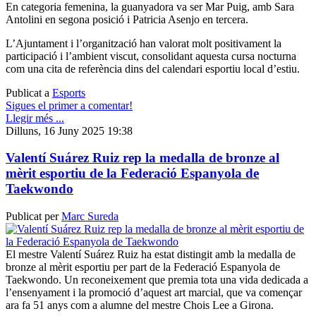
En categoria femenina, la guanyadora va ser Mar Puig, amb Sara
Antolini en segona posició i Patricia Asenjo en tercera.
L’Ajuntament i l’organització han valorat molt positivament la
participació i l’ambient viscut, consolidant aquesta cursa nocturna
com una cita de referència dins del calendari esportiu local d’estiu.
Publicat a
Esports
Sigues el primer a comentar!
Llegir més ...
Dilluns, 16 Juny 2025 19:38
Valentí Suárez Ruiz rep la medalla de bronze al
mèrit esportiu de la Federació Espanyola de
Taekwondo
Publicat per
Marc Sureda
El mestre Valentí Suárez Ruiz ha estat distingit amb la medalla de
bronze al mèrit esportiu per part de la Federació Espanyola de
Taekwondo. Un reconeixement que premia tota una vida dedicada a
l’ensenyament i la promoció d’aquest art marcial, que va començar
ara fa 51 anys com a alumne del mestre Chois Lee a Girona.