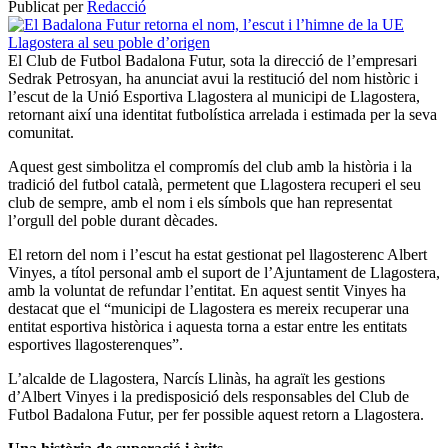
Publicat per
Redacció
El Club de Futbol Badalona Futur, sota la direcció de l’empresari
Sedrak Petrosyan, ha anunciat avui la restitució del nom històric i
l’escut de la Unió Esportiva Llagostera al municipi de Llagostera,
retornant així una identitat futbolística arrelada i estimada per la seva
comunitat.
Aquest gest simbolitza el compromís del club amb la història i la
tradició del futbol català, permetent que Llagostera recuperi el seu
club de sempre, amb el nom i els símbols que han representat
l’orgull del poble durant dècades.
El retorn del nom i l’escut ha estat gestionat pel llagosterenc Albert
Vinyes, a títol personal amb el suport de l’Ajuntament de Llagostera,
amb la voluntat de refundar l’entitat. En aquest sentit Vinyes ha
destacat que el “municipi de Llagostera es mereix recuperar una
entitat esportiva històrica i aquesta torna a estar entre les entitats
esportives llagosterenques”.
L’alcalde de Llagostera, Narcís Llinàs, ha agraït les gestions
d’Albert Vinyes i la predisposició dels responsables del Club de
Futbol Badalona Futur, per fer possible aquest retorn a Llagostera.