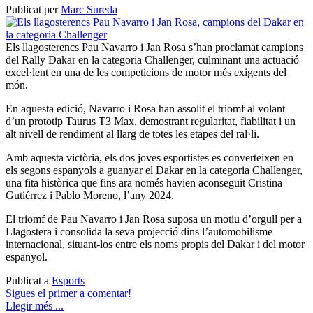
Publicat per
Marc Sureda
Els llagosterencs Pau Navarro i Jan Rosa s’han proclamat campions
del Rally Dakar en la categoria Challenger, culminant una actuació
excel·lent en una de les competicions de motor més exigents del
món.
En aquesta edició, Navarro i Rosa han assolit el triomf al volant
d’un prototip Taurus T3 Max, demostrant regularitat, fiabilitat i un
alt nivell de rendiment al llarg de totes les etapes del ral·li.
Amb aquesta victòria, els dos joves esportistes es converteixen en
els segons espanyols a guanyar el Dakar en la categoria Challenger,
una fita històrica que fins ara només havien aconseguit Cristina
Gutiérrez i Pablo Moreno, l’any 2024.
El triomf de Pau Navarro i Jan Rosa suposa un motiu d’orgull per a
Llagostera i consolida la seva projecció dins l’automobilisme
internacional, situant-los entre els noms propis del Dakar i del motor
espanyol.
Publicat a
Esports
Sigues el primer a comentar!
Llegir més ...