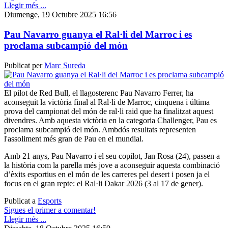
Llegir més ...
Diumenge, 19 Octubre 2025 16:56
Pau Navarro guanya el Ral·li del Marroc i es
proclama subcampió del món
Publicat per
Marc Sureda
El pilot de Red Bull, el llagosterenc Pau Navarro Ferrer, ha
aconseguit la victòria final al Ral·li de Marroc, cinquena i última
prova del campionat del món de ral·li raid que ha finalitzat aquest
divendres. Amb aquesta victòria en la categoria Challenger, Pau es
proclama subcampió del món. Ambdós resultats representen
l'assoliment més gran de Pau en el mundial.
Amb 21 anys, Pau Navarro i el seu copilot, Jan Rosa (24), passen a
la història com la parella més jove a aconseguir aquesta combinació
d’èxits esportius en el món de les carreres pel desert i posen ja el
focus en el gran repte: el Ral·li Dakar 2026 (3 al 17 de gener).
Publicat a
Esports
Sigues el primer a comentar!
Llegir més ...