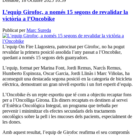
Dissabte, 18 Octubre 2025 16:59
L’equip Girofoc, a només 15 segons de revalidar la
victòria a l’Oncobike
Publicat per
Marc Sureda
L’equip On Fire Llagostera, patrocinat per Girofoc, no ha pogut
revalidar la primera posició assolida l’any passat a l’Oncobike,
quedant a només 15 segons dels guanyadors.
L’equip, format per Marina Font, Jordi Remus, Narcís Remus,
Humberto Espinoza, Oscar Garcia, Jordi Llinàs i Marc Viñolas, ha
aconseguit una destacada segona posició en la categoria de bicicleta
elèctrica, demostrant un gran nivell esportiu i un fort esperit d’equip.
L’Oncobike és un repte esportiu que té com a objectiu recaptar fons
per a l’Oncolliga Girona. Els diners recaptats es destinen al servei
d’Estètica Oncològica Integral, un programa que treballa per
prevenir i minimitzar els efectes secundaris dels tractaments
oncològics sobre la pell i les mucoses dels pacients, especialment de
les dones.
Amb aquest resultat, l’equip de Girofoc reafirma el seu compromís