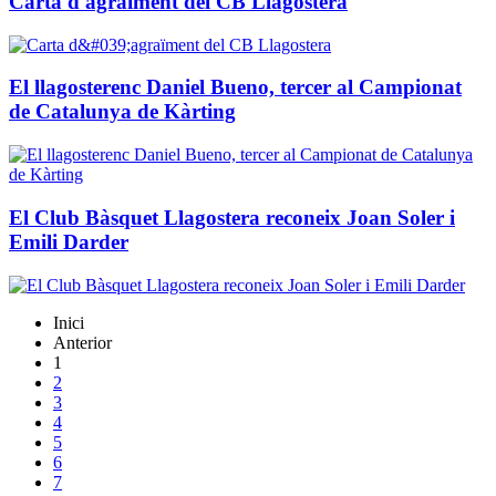
Carta d'agraïment del CB Llagostera
El llagosterenc Daniel Bueno, tercer al Campionat
de Catalunya de Kàrting
El Club Bàsquet Llagostera reconeix Joan Soler i
Emili Darder
Inici
Anterior
1
2
3
4
5
6
7