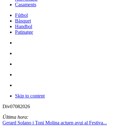
Casaments
Fútbol
Bàsquet
Handbol
Patinatge
Skip to content
Div
07
08
2026
Última hora:
Gerard Solano i Toni Molina actuen avui al Festiva...