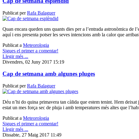
Cap de setmana esplèndid
Publicat per
Rafa Balaguer
Quan encara queden uns quants dies per a l’entrada astronòmica de l’es
aquí i ens presenta potser les seves intencions amb la calor que arribar
Publicat a
Meteorologia
Sigues el primer a comentar!
Llegir més ...
Divendres, 02 Juny 2017 15:19
Cap de setmana amb algunes pluges
Publicat per
Rafa Balaguer
Déu n’hi do quina primavera tan càlida que estem tenint. Hem deixat 
estat un mes força sec de pluja i amb temperatures més altes que l’habi
Publicat a
Meteorologia
Sigues el primer a comentar!
Llegir més ...
Dissabte, 27 Maig 2017 11:49