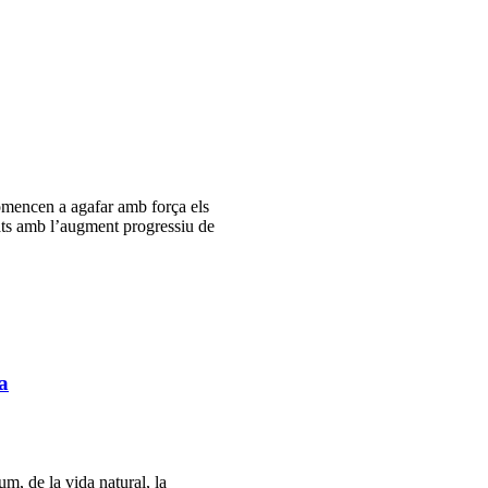
omencen a agafar amb força els
fats amb l’augment progressiu de
a
m, de la vida natural, la