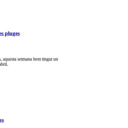
es pluges
, aquesta setmana hem tingut un
bril.
us