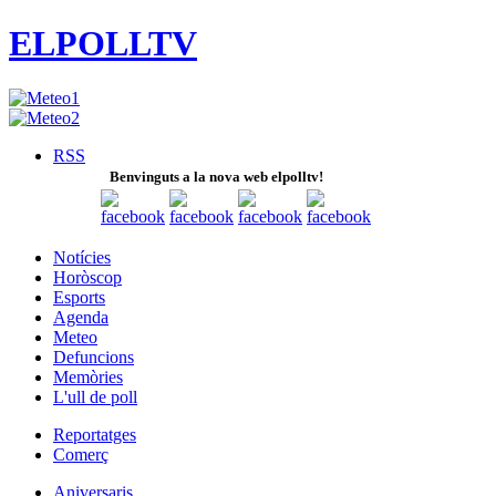
ELPOLLTV
RSS
Benvinguts a la nova web elpolltv!
Notícies
Horòscop
Esports
Agenda
Meteo
Defuncions
Memòries
L'ull de poll
Reportatges
Comerç
Aniversaris