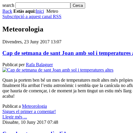
search
Back
Estàs aquí:
Inici
Meteo
Subscripció a aquest canal RSS
Meteorologia
Divendres, 23 Juny 2017 13:07
Cap de setmana de sant Joan amb sol i temperatures a
Publicat per
Rafa Balaguer
Quan ja portem ben bé un mes de temperatures molt altes més pròpies 
finalment Ha arribat l’estiu astronòmic i sembla que la canícula no afl
que hauria de començar, i de moment ja hem tingut un estiu més llarg
acaba!
Publicat a
Meteorologia
Sigues el primer a comentar!
Llegir més ...
Dissabte, 10 Juny 2017 07:48