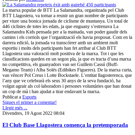
La marxa popular de BTT La Salamandra, organitzada pel Club
BTT Llagostera, va tornar a reunir un gran nombre de participants
per viure una bonica jornada de ciclisme de muntanya. Un total de
446 ciclistes de totes les edats, ja que enguany s’estrenava La
Salamandra Kids pensada per a la mainada, van poder gaudir dels
camins i els corriols que l’organització els havia proposat. Com en la
darrera edició, la jornada va transcórrer amb un ambient molt
esportiu i molts dels participants han fet arribar al Club BTT
Llagostera una valoració molt positiva de la marxa. Tot i que les
classificacions queden en un segon pla, ja que es tracta d’una marxa
no competitiva, els guanyadors van ser Guillem Cassú (Buff-
Megamo Team) i Alba Solés (Edibikes Figueres). De la marxa curta,
van vèncer Pol Creus i Lotte Bockstaele. L’entitat llagosterenca, que
l’any que ve celebrarà els seus 30 anys de la seva fundació, ha
volgut agrair als col·laboradors i persones voluntàries que han donat
un cop de mà i han ajudat a tirar endavant la marxa.
Publicat a
Esports
Sigues el primer a comentar!
Llegir més ...
Divendres, 19 Agost 2022 08:04
El Club Base Llagostera comença la pretemporada