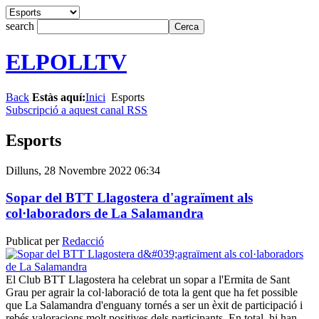
search
ELPOLLTV
Back
Estàs aquí:
Inici
Esports
Subscripció a aquest canal RSS
Esports
Dilluns, 28 Novembre 2022 06:34
Sopar del BTT Llagostera d'agraïment als
col·laboradors de La Salamandra
Publicat per
Redacció
El Club BTT Llagostera ha celebrat un sopar a l'Ermita de Sant
Grau per agrair la col·laboració de tota la gent que ha fet possible
que La Salamandra d'enguany tornés a ser un èxit de participació i
rebés valoracions molt positives dels participants. En total, hi han