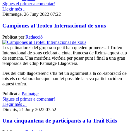
Sigues el primer a comentar!
Llegir més ...
Diumenge, 26 Juny 2022 07:22
Campiones al Trofeu Internacional de xous
Publicat per
Redacció
Les patinadores del grup xou petit han queden primeres al Trofeu
Internacional de xous celebrat a ciutat francesa de Reims aquest cap
de setmana. Una meritòria victòria per posar punt i final a una gran
temporada del Clup Patinatge Llagostera.
Des del club llagosterenc s’ha fet un agraïment a la col·laboració de
tots els col·laboradors que han fet possible la seva participació en
aquest trofeu.
Publicat a
Patinatge
Sigues el primer a comentar!
Llegir més ...
Dimarts, 21 Juny 2022 07:52
Una cinquantena de participants a la Trail Kids