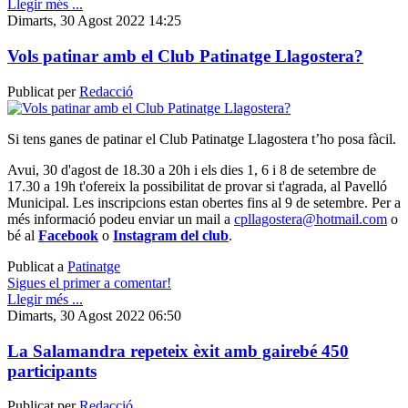
Llegir més ...
Dimarts, 30 Agost 2022 14:25
Vols patinar amb el Club Patinatge Llagostera?
Publicat per
Redacció
Si tens ganes de patinar el Club Patinatge Llagostera t’ho posa fàcil.
Avui, 30 d'agost de 18.30 a 20h i els dies 1, 6 i 8 de setembre de
17.30 a 19h t'ofereix la possibilitat de provar si t'agrada, al Pavelló
Municipal. Les inscripcions estan obertes fins al 9 de setembre. Per a
més informació podeu enviar un mail a
cpllagostera@hotmail.com
o
bé al
Facebook
o
Instagram del club
.
Publicat a
Patinatge
Sigues el primer a comentar!
Llegir més ...
Dimarts, 30 Agost 2022 06:50
La Salamandra repeteix èxit amb gairebé 450
participants
Publicat per
Redacció