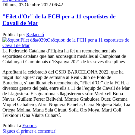
Dilluns, 03 Octubre 2022 06:42
"Filet d'Or" de la FCH per a 11 esportistes de
Cavall de Mar
Publicat per
Redacció
La Federació Catalana d’Hípica ha fet un reconeixement als
esportistes catalans que han aconseguit medalles al Campionat de
Catalunya i Campionats d’Espanya 2021 de les seves disciplines.
Aprofitant la celebració del CSIO BARCELONA 2022, que ha
tingut lloc aquest cap de setmana al Real Club de Polo de
Barcelona, s’han lliurat els reconeixents, “Filet d’Or” de la FCH, a
diversos genets del país, entre ells a 11 de l’equip de Cavall de Mar
de Llagostera. Els guardonats llagosterencs són: Meritxell Bona
Navas, Guillem Ferrer Bellvehí, Montse Grabulosa Quer, Gemma
Miquel Caballero, Abril Noguera Planella, Clara Noguera Sala, Lia
Ortega Molina, Maria Sala Giraut, Sofia Ors Moya, Martí Coll
Teixidor i Ona Vilalta Cubarsí.
Publicat a
Esports
Sigues el primer a comentar!