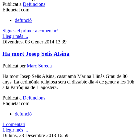
Publicat a
Defuncions
Etiquetat com
defunció
Sigues el primer a comentar!
Llegir més ...
Divendres, 03 Gener 2014 13:39
Ha mort Josep Selis Alsina
Publicat per
Marc Sureda
Ha mort Josep Selis Alsina, casat amb Marina Llinàs Grau de 80
anys. La cerimònia religiosa serà el dissabte dia 4 de gener a les 10h
a la Parròquia de Llagostera.
Publicat a
Defuncions
Etiquetat com
defunció
1 comentari
Llegir més ...
Dilluns, 23 Desembre 2013 16:59