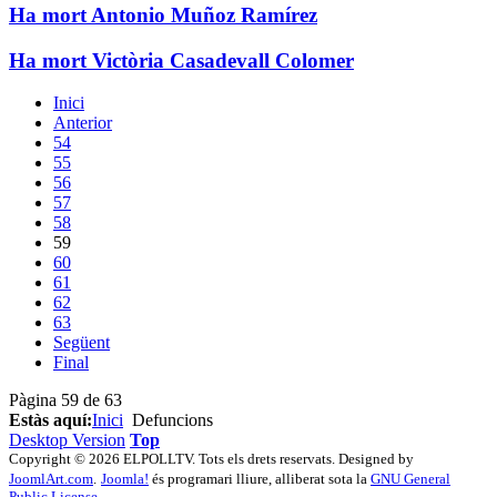
Ha mort Antonio Muñoz Ramírez
Ha mort Victòria Casadevall Colomer
Inici
Anterior
54
55
56
57
58
59
60
61
62
63
Següent
Final
Pàgina 59 de 63
Estàs aquí:
Inici
Defuncions
Desktop Version
Top
Copyright © 2026 ELPOLLTV. Tots els drets reservats. Designed by
JoomlArt.com
.
Joomla!
és programari lliure, alliberat sota la
GNU General
Public License.