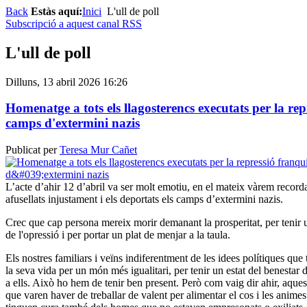
Back
Estàs aquí:
Inici
L'ull de poll
Subscripció a aquest canal RSS
L'ull de poll
Dilluns, 13 abril 2026 16:26
Homenatge a tots els llagosterencs executats per la repr
camps d'extermini nazis
Publicat per
Teresa Mur Cañet
L’acte d’ahir 12 d’abril va ser molt emotiu, en el mateix vàrem recordar
afusellats injustament i els deportats els camps d’extermini nazis.
Crec que cap persona mereix morir demanant la prosperitat, per tenir un
de l'opressió i per portar un plat de menjar a la taula.
Els nostres familiars i veïns indiferentment de les idees polítiques qu
la seva vida per un món més igualitari, per tenir un estat del benestar 
a ells. Això ho hem de tenir ben present. Però com vaig dir ahir, aquest
que varen haver de treballar de valent per alimentar el cos i les animes d