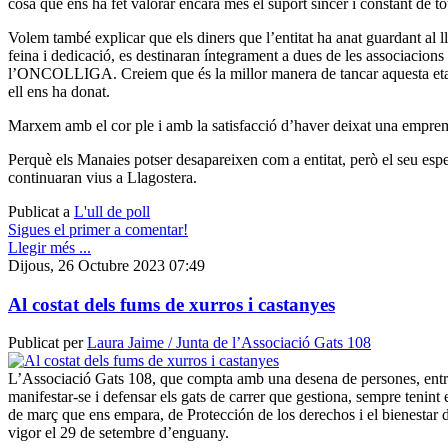
cosa que ens ha fet valorar encara més el suport sincer i constant de tot
Volem també explicar que els diners que l’entitat ha anat guardant al ll
feina i dedicació, es destinaran íntegrament a dues de les associacion
l’ONCOLLIGA. Creiem que és la millor manera de tancar aquesta etapa
ell ens ha donat.
Marxem amb el cor ple i amb la satisfacció d’haver deixat una emprem
Perquè els Manaies potser desapareixen com a entitat, però el seu esperi
continuaran vius a Llagostera.
Publicat a
L'ull de poll
Sigues el primer a comentar!
Llegir més ...
Dijous, 26 Octubre 2023 07:49
Al costat dels fums de xurros i castanyes
Publicat per
Laura Jaime / Junta de l’Associació Gats 108
L’Associació Gats 108, que compta amb una desena de persones, entre 
manifestar-se i defensar els gats de carrer que gestiona, sempre tenint
de març que ens empara, de Protección de los derechos i el bienestar d
vigor el 29 de setembre d’enguany.