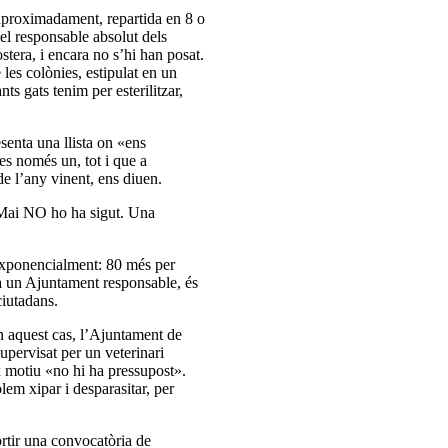
 aproximadament, repartida en 8 o
el responsable absolut dels
tera, i encara no s’hi han posat.
 les colònies, estipulat en un
s gats tenim per esterilitzar,
senta una llista on «ens
 es només un, tot i que a
de l’any vinent, ens diuen.
. Mai NO ho ha sigut. Una
r exponencialment: 80 més per
 a un Ajuntament responsable, és
ciutadans.
 en aquest cas, l’Ajuntament de
supervisat per un veterinari
ix motiu «no hi ha pressupost».
olem xipar i desparasitar, per
rtir una convocatòria de