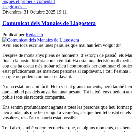
Sigues el primer a comentar!
Llegir més ...
Divendres, 31 Octubre 2025 19:11
Comunicat dels Manaies de Llagostera
Publicat per
Redacció
Avui ens toca escriure unes paraules que mai hauríem volgut dir.
Després de molts anys plens de moments, d’esforç i de passió, els M
final a la nostra història com a entitat. Ha estat una decisió molt medit
cop ens ha costat més trobar relleu i compromís per continuar el proje
estat pràcticament les mateixes persones al capdavant, i tot i l’estima i
en què no podem continuar endavant.
No ha estat un camí fàcil. Hem viscut grans moments, però també hem a
que, amb el pas dels anys, han anat pesant. Tot i això, ens quedem amb
poble i tots els records compartits.
Ens sentim profundament agraïts a totes les persones que heu format 
heu ajudat, als que heu vingut a veure’ns, als que heu fet costat en e
vosaltres, res d’això hauria estat possible.
Tot i això, també volem reconèixer que, en alguns moments, ens hem 