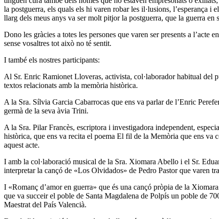
tinguen cura també dels homes que no estaven empresonats o exiliats, q
la postguerra, els quals els hi varen robar les il·lusions, l’esperança i e
llarg dels meus anys va ser molt pitjor la postguerra, que la guerra en s
Dono les gràcies a totes les persones que varen ser presents a l’acte 
sense vosaltres tot això no té sentit.
I també els nostres participants:
Al Sr. Enric Ramionet Lloveras, activista, col·laborador habitual del p
textos relacionats amb la memòria històrica.
A la Sra. Sílvia Garcia Cabarrocas que ens va parlar de l’Enric Perefer
germà de la seva àvia Trini.
A la Sra. Pilar Francès, escriptora i investigadora independent, espec
històrica, que ens va recita el poema El fil de la Memòria que ens va
aquest acte.
I amb la col·laboració musical de la Sra. Xiomara Abello i el Sr. Ed
interpretar la cançó de «Los Olvidados» de Pedro Pastor que varen trad
I «Romanç d’amor en guerra» que és una cançó pròpia de la Xiomara q
que va succeir el poble de Santa Magdalena de Polpís un poble de 700
Maestrat del País Valencià.