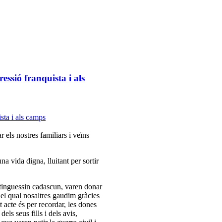
essió franquista i als
 els nostres familiars i veïns
a vida digna, lluitant per sortir
e tinguessin cadascun, varen donar
del qual nosaltres gaudim gràcies
 acte és per recordar, les dones
els seus fills i dels avis,