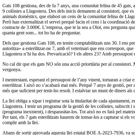
Gats 108 gestiona, des de fa 7 anys, una comunitat felina de 45 gats,
9 colònies a Llagostera. Des dels inicis demanem al consistori, que es 
animals domèstics, que elabori un cens de la comunitat felina de Llagos
Però han externalitzat el servei perquè facin el cens i la coordinació de
contracte de 3.000€. L’empresa, que te la seu a Olot, ens pregunta quant
quanta gent som... tot ho ha de preguntar.
Dels que gestiona Gats 108, en tenim comptabilitzats uns 30. I ens pre
autoritza» a esterilitzar-ne 7, amb el veterinari que ens correspon, que
Llagostera n’hi ha dos. Prevaricació? I els altres 23? Amb pressupost 
No cal dir que els gats NO són una acció prioritària per al consistori
vergonya.
I mentrestant, esperant el pressupost de l’any vinent, tornaran a cria
esterilitzar. I això no s’acabarà mai més. Perquè 7 anys de gestió, per
més que suficient per tenir-ho resolt. I estalviar un munt de diners als 
La llei obliga a xipar i registrar sota la titularitat de cada ajuntament,
Llagostera. I tenir un programa de la gestió de les colònies, subscrit i 
(programa inexistent), i desparasitar-los. Tot això no es farà pel mate
Per tant, els 7 gats esterilitzats haurem de tornar-los a capturar si els v
complir amb la llei.
Abans de sortir aprovada aquesta llei estatal BOE A-2023-7936, va so