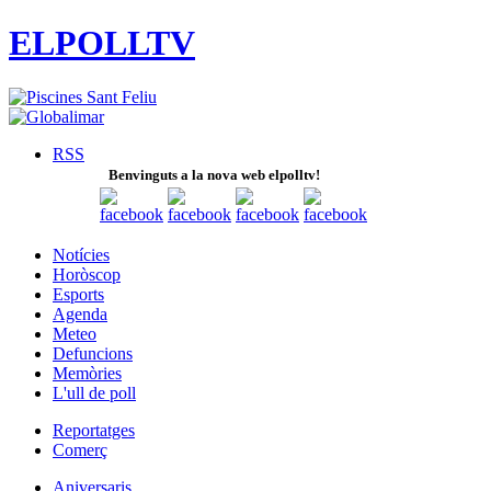
ELPOLLTV
RSS
Benvinguts a la nova web elpolltv!
Notícies
Horòscop
Esports
Agenda
Meteo
Defuncions
Memòries
L'ull de poll
Reportatges
Comerç
Aniversaris