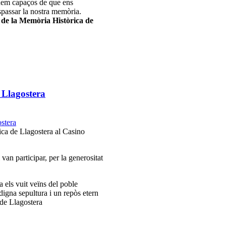
guem capaços de que ens
spassar la nostra memòria.
 de la Memòria Històrica de
 Llagostera
ca de Llagostera al Casino
van participar, per la generositat
 els vuit veïns del poble
digna sepultura i un repòs etern
de Llagostera