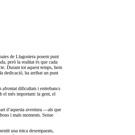
anaies de Llagostera posem punt
ada, però la realitat és que cada
cte. Durant tot aquest temps, hem
 la dedicació, ha arribat un punt
frontat dificultats i entrebancs
 el més important: la gent, el
part d’aquesta aventura —als que
ls bons i mals moments. Sense
sentit una mica desemparats,