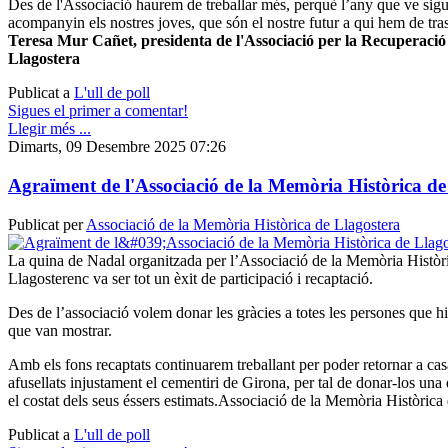
Des de l'Associació haurem de treballar més, perquè l’any que ve si
acompanyin els nostres joves, que són el nostre futur a qui hem de tra
Teresa Mur Cañet, presidenta de l'Associació per la Recuperació
Llagostera
Publicat a
L'ull de poll
Sigues el primer a comentar!
Llegir més ...
Dimarts, 09 Desembre 2025 07:26
Agraïment de l'Associació de la Memòria Històrica de
Publicat per
Associació de la Memòria Històrica de Llagostera
La quina de Nadal organitzada per l’Associació de la Memòria Històri
Llagosterenc va ser tot un èxit de participació i recaptació.
Des de l’associació volem donar les gràcies a totes les persones que hi 
que van mostrar.
Amb els fons recaptats continuarem treballant per poder retornar a casa
afusellats injustament el cementiri de Girona, per tal de donar-los una 
el costat dels seus éssers estimats.
Associació de la Memòria Històrica 
Publicat a
L'ull de poll