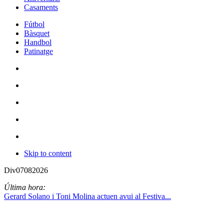
Casaments
Fútbol
Bàsquet
Handbol
Patinatge
Skip to content
Div
07
08
2026
Última hora:
Gerard Solano i Toni Molina actuen avui al Festiva...