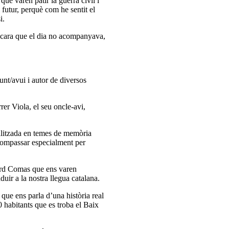
ue varen patir la guerra civil i
l futur, perquè com he sentit el
i.
encara que el dia no acompanyava,
unt/avui i autor de diversos
rer Viola, el seu oncle-avi,
ialitzada en temes de memòria
 compassar especialment per
uard Comas que ens varen
uir a la nostra llegua catalana.
ue ens parla d’una història real
 habitants que es troba el Baix