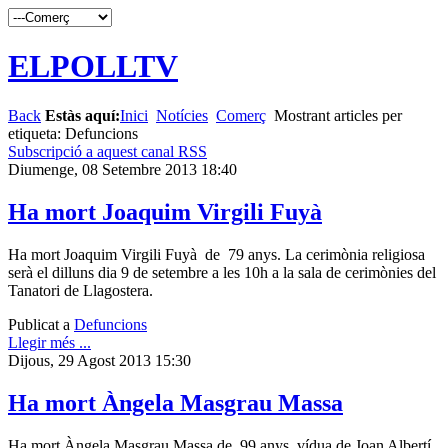
ELPOLLTV
Back
Estàs aquí:
Inici
Notícies
Comerç
Mostrant articles per
etiqueta: Defuncions
Subscripció a aquest canal RSS
Diumenge, 08 Setembre 2013 18:40
Ha mort Joaquim Virgili Fuyà
Ha mort Joaquim Virgili Fuyà de 79 anys. La cerimònia religiosa
serà el dilluns dia 9 de setembre a les 10h a la sala de cerimònies del
Tanatori de Llagostera.
Publicat a
Defuncions
Llegir més ...
Dijous, 29 Agost 2013 15:30
Ha mort Àngela Masgrau Massa
Ha mort Àngela Masgrau Massa de 99 anys, vídua de Joan Albertí