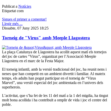
Publicat a
Notícies
Etiquetat com
Sigues el primer a comentar!
Llegir més ...
Dissabte, 07 Juny 2025 18:25
Torneig de "Virus" amb Meeple Llagostera
La plaça Catalunya de Llagostera ha acollit aquest matí els tornejos
del joc de cartes “Virus”, organitzat per l’Associació Meeple
Llagostera en el marc de la Festa Major.
El torneig infantil, amb la versió tradicional del joc, ha reunit nens i
nenes que han competit en un ambient divertit i familiar. Al mateix
temps, els adults han pogut participar en el torneig de “Virus
Marvel”, una versió especial del joc ambientada en l’univers dels
superherois.
L’activitat, que s’ha fet de les 11 del matí a la 1 del migdia, ha tingut
molt bona acollida i ha contribuït a omplir de vida i joc el centre del
poble.