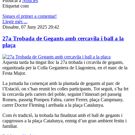
Publicat a
Notícies
Etiquetat com
Sigues el primer a comentar!
Llegir més ...
Dissabte, 07 Juny 2025 20:42
27a Trobada de Gegants amb cercavila i ball a la
plaça
Aquesta tarda ha tingut lloc la 27a trobada i crcavila de gegants,
organitzada per la Colla Gegantera de Llagostera, en el marc de la
Festa Major.
La jornada ha començat amb la plantada de gegants al parc de
l’Estació, on s’han reunit les colles participants. Tot seguit, s’ha fet
la cercavila pels carrers del poble, seguint l’itinerari pel passeig
Romeu, passeig Pompeu Fabra, carrer Ferrer, plaça Campmany,
carrer Doctor Fleming i arribada a la plaça Catalunya.
Com és tradició, la trobada ha finalitzat amb el ball de gegants i
capgrossos a la plaça Catalunya, enmig d’un gran ambient festiu i
familiar.