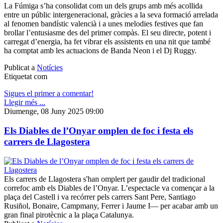
La Fúmiga s’ha consolidat com un dels grups amb més acollida
entre un públic intergeneracional, gràcies a la seva formació arrelada
al fenomen bandístic valencià i a unes melodies festives que fan
brollar l’entusiasme des del primer compàs. El seu directe, potent i
carregat d’energia, ha fet vibrar els assistents en una nit que també
ha comptat amb les actuacions de Banda Neon i el Dj Ruggy.
Publicat a
Notícies
Etiquetat com
Sigues el primer a comentar!
Llegir més ...
Diumenge, 08 Juny 2025 09:00
Els Diables de l’Onyar omplen de foc i festa els
carrers de Llagostera
Els carrers de Llagostera s'han omplert per gaudir del tradicional
correfoc amb els Diables de l’Onyar. L’espectacle va començar a la
plaça del Castell i va recórrer pels carrers Sant Pere, Santiago
Rusiñol, Bonaire, Campmany, Ferrer i Jaume I— per acabar amb un
gran final pirotècnic a la plaça Catalunya.