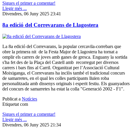
Sigues el primer a comentar!
Llegir més ...
Divendres, 06 Juny 2025 23:41
8a edició del Correvarans de Llagostera
La 8a edició del Correvarans, la popular cercavila-correbars que
obre la primera nit de la Festa Major de Llagostera ha tornat a
omplir els carrers de joves amb ganes de gresca. Enguany la sortida
s'ha fet des de la Plaça del Castell amb recorregut per diversos
carrers i bars fins al Carril. Organitzat per l’Associació Cultural
Moixiganga, el Correvarans ha inclòs també el tradicional concurs
de samarretes, en el qual les colles participants lluïen roba
personalitzada amb dissenys originals i esperit festiu. Els guanyadors
del concurs de samarretes ha estat la colla "Generació 2002 - F1".
Publicat a
Notícies
Etiquetat com
Sigues el primer a comentar!
Llegir més ...
Divendres, 06 Juny 2025 21:34