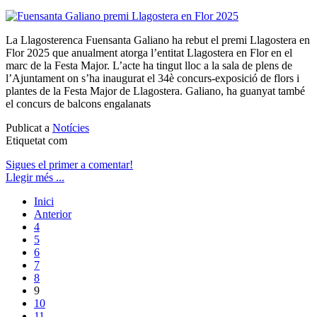
La Llagosterenca Fuensanta Galiano ha rebut el premi Llagostera en
Flor 2025 que anualment atorga l’entitat Llagostera en Flor en el
marc de la Festa Major. L’acte ha tingut lloc a la sala de plens de
l’Ajuntament on s’ha inaugurat el 34è concurs-exposició de flors i
plantes de la Festa Major de Llagostera. Galiano, ha guanyat també
el concurs de balcons engalanats
Publicat a
Notícies
Etiquetat com
Sigues el primer a comentar!
Llegir més ...
Inici
Anterior
4
5
6
7
8
9
10
11