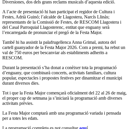
Diversiones, dos dels grans reclams musicals d’aquesta edició.
A l’acte de presentació hi han participat el regidor de Cultura i
Festes, Adrià Guinó; l’alcalde de Llagostera, Narcís Llinàs;
representants de la Comissió de Festes, de RESCOM Llagostera i
del Casal Parroquial Llagosterenc, entitat que enguany serà
l’encarregada de pronunciar el pregó de la Festa Major.
També hi ha assistit la palafrugellenca Anna Grimal, autora del
cartell guanyador de la Festa Major 2026. Com a premi, ha rebut un
val de 750 euros per bescanviar als establiments adherits a
RESCOM.
Durant la presentació s’ha donat a conèixer tota la programació
d’enguany, que combinarà concerts, activitats familiars, cultura
popular, espectacles i propostes festives per dinamitzar el municipi
durant diversos dies.
Tot i que la Festa Major començarà oficialment del 22 al 26 de maig,
el proper cap de setmana ja s’iniciarà la programació amb diverses
activitats prèvies.
La Festa Major comptarà amb una programació variada i pensada
per a totes les edats.
La programació completa es pot consultar
aqu
í.