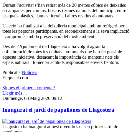
Durant l’activitat s’han retirat més de 20 metres cúbics de deixalles
escampades per camins, boscos i zones naturals del municipi, entre
les quals plàstics, llaunes, ferralla i altres residus abandonats.
L’acció ha finalitzat a la deixalleria municipal amb un refrigeri per a
totes les persones participants, en reconeixement a la seva implicació
i compromís amb la preservació del medi ambient.
Des de l’Ajuntament de Llagostera s’ha volgut agrair la
col·laboració de totes les entitats i voluntaris que han fet possible
aquesta iniciativa, destacant la importància de mantenir nets els
espais naturals i fomentar actituds responsables envers l’entorn.
Publicat a
Notícies
Etiquetat com
Sigues el primer a comentar!
Llegir més ...
Diumenge, 03 Maig 2026 09:12
Inaugurat el jardí de papallones de Llagostera
Llagostera ha inaugurat aquest divendres el seu primer jardí de
papallones.