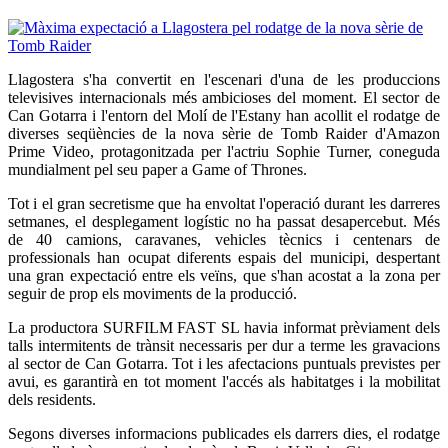
Llagostera s'ha convertit en l'escenari d'una de les produccions
televisives internacionals més ambicioses del moment. El sector de
Can Gotarra i l'entorn del Molí de l'Estany han acollit el rodatge de
diverses seqüències de la nova sèrie de Tomb Raider d'Amazon
Prime Video, protagonitzada per l'actriu Sophie Turner, coneguda
mundialment pel seu paper a Game of Thrones.
Tot i el gran secretisme que ha envoltat l'operació durant les darreres
setmanes, el desplegament logístic no ha passat desapercebut. Més
de 40 camions, caravanes, vehicles tècnics i centenars de
professionals han ocupat diferents espais del municipi, despertant
una gran expectació entre els veïns, que s'han acostat a la zona per
seguir de prop els moviments de la producció.
La productora SURFILM FAST SL havia informat prèviament dels
talls intermitents de trànsit necessaris per dur a terme les gravacions
al sector de Can Gotarra. Tot i les afectacions puntuals previstes per
avui, es garantirà en tot moment l'accés als habitatges i la mobilitat
dels residents.
Segons diverses informacions publicades els darrers dies, el rodatge