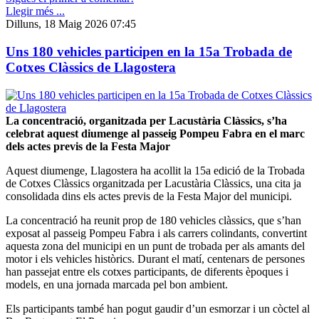
Llegir més ...
Dilluns, 18 Maig 2026 07:45
Uns 180 vehicles participen en la 15a Trobada de
Cotxes Clàssics de Llagostera
La concentració, organitzada per Lacustària Clàssics, s’ha
celebrat aquest diumenge al passeig Pompeu Fabra en el marc
dels actes previs de la Festa Major
Aquest diumenge, Llagostera ha acollit la 15a edició de la Trobada
de Cotxes Clàssics organitzada per Lacustària Clàssics, una cita ja
consolidada dins els actes previs de la Festa Major del municipi.
La concentració ha reunit prop de 180 vehicles clàssics, que s’han
exposat al passeig Pompeu Fabra i als carrers colindants, convertint
aquesta zona del municipi en un punt de trobada per als amants del
motor i els vehicles històrics. Durant el matí, centenars de persones
han passejat entre els cotxes participants, de diferents èpoques i
models, en una jornada marcada pel bon ambient.
Els participants també han pogut gaudir d’un esmorzar i un còctel al