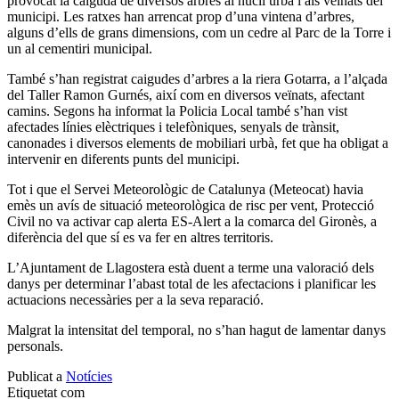
provocat la caiguda de diversos arbres al nucli urbà i als veïnats del
municipi. Les ratxes han arrencat prop d’una vintena d’arbres,
alguns d’ells de grans dimensions, com un cedre al Parc de la Torre i
un al cementiri municipal.
També s’han registrat caigudes d’arbres a la riera Gotarra, a l’alçada
del Taller Ramon Gurnés, així com en diversos veïnats, afectant
camins. Segons ha informat la Policia Local també s’han vist
afectades línies elèctriques i telefòniques, senyals de trànsit,
canonades i diversos elements de mobiliari urbà, fet que ha obligat a
intervenir en diferents punts del municipi.
Tot i que el Servei Meteorològic de Catalunya (Meteocat) havia
emès un avís de situació meteorològica de risc per vent, Protecció
Civil no va activar cap alerta ES-Alert a la comarca del Gironès, a
diferència del que sí es va fer en altres territoris.
L’Ajuntament de Llagostera està duent a terme una valoració dels
danys per determinar l’abast total de les afectacions i planificar les
actuacions necessàries per a la seva reparació.
Malgrat la intensitat del temporal, no s’han hagut de lamentar danys
personals.
Publicat a
Notícies
Etiquetat com