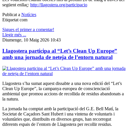
següent enllaç:
http://llagostera.org/participacio
Publicat a
Notícies
Etiquetat com
Sigues el primer a comentar!
Llegir més ...
Diumenge, 10 Maig 2026 10:43
Llagostera participa al “Let’s Clean Up Europe”
amb una jornada de neteja de l’entorn natural
Llagostera s’ha sumat aquest dissabte a una nova edició del “Let’s
Clean Up Europe”, la campanya europea de conscienciació
ambiental que promou accions de recollida de residus abandonats a
la natura.
La jornada ha comptat amb la participació del G.E. Bell Matí, la
Societat de Caçadors Sant Hubert i una vintena de voluntaris i
voluntàries que, distribuïts en diversos grups, han recorregut
diferents espais de l’entorn de Llagostera per recollir residus.