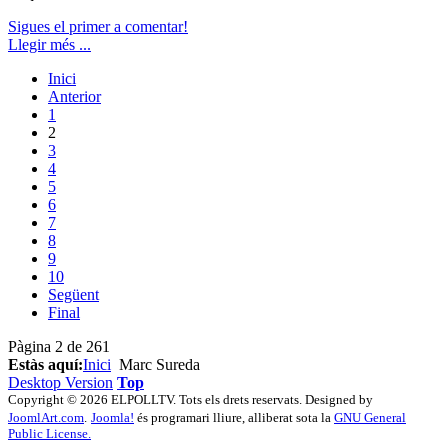
Sigues el primer a comentar!
Llegir més ...
Inici
Anterior
1
2
3
4
5
6
7
8
9
10
Següent
Final
Pàgina 2 de 261
Estàs aquí:
Inici
Marc Sureda
Desktop Version
Top
Copyright © 2026 ELPOLLTV. Tots els drets reservats. Designed by
JoomlArt.com
.
Joomla!
és programari lliure, alliberat sota la
GNU General
Public License.