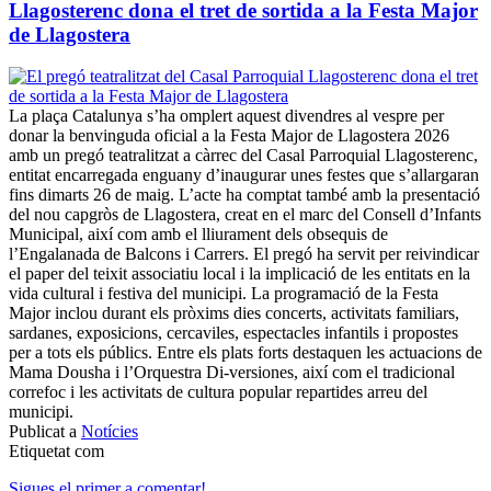
Llagosterenc dona el tret de sortida a la Festa Major
de Llagostera
La plaça Catalunya s’ha omplert aquest divendres al vespre per
donar la benvinguda oficial a la Festa Major de Llagostera 2026
amb un pregó teatralitzat a càrrec del Casal Parroquial Llagosterenc,
entitat encarregada enguany d’inaugurar unes festes que s’allargaran
fins dimarts 26 de maig. L’acte ha comptat també amb la presentació
del nou capgròs de Llagostera, creat en el marc del Consell d’Infants
Municipal, així com amb el lliurament dels obsequis de
l’Engalanada de Balcons i Carrers. El pregó ha servit per reivindicar
el paper del teixit associatiu local i la implicació de les entitats en la
vida cultural i festiva del municipi. La programació de la Festa
Major inclou durant els pròxims dies concerts, activitats familiars,
sardanes, exposicions, cercaviles, espectacles infantils i propostes
per a tots els públics. Entre els plats forts destaquen les actuacions de
Mama Dousha i l’Orquestra Di-versiones, així com el tradicional
correfoc i les activitats de cultura popular repartides arreu del
municipi.
Publicat a
Notícies
Etiquetat com
Sigues el primer a comentar!