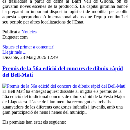
es traslladarà a partir de demà al Barri Vell de Girona, on es
gravaran noves escenes de la producció. La capital gironina també
ha preparat un important dispositiu logístic i de mobilitat per acollir
aquesta superproducció internacional abans que l'equip continuï el
seu periple per altres localitzacions de l'Estat.
Publicat a
Notícies
Etiquetat com
Sigues el primer a comentar!
Llegir més ...
Dissabte, 23 Maig 2026 12:49
Premis de la 56a edició del concurs de dibuix ràpid
del Bell-Matí
El Bell Matí ha entregat aquest dissabte al migdia els premis de la
56a edició del tradicional concurs de dibuix ràpid de la Festa Major
de Llagostera. L’acte de lliurament ha reconegut els treballs
guanyadors de les diferents categories infantils i juvenils, amb una
gran participació de nens i nenes del municipi.
Els premiats han estat els següents: