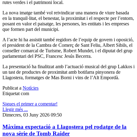
rutes verdes i el patrimoni local.
La nova imatge també vol reivindicar una manera de viure basada
en la tranquil·litat, el benestar, la proximitat i el respecte per l’entorn,
posant en valor el paisatge, les persones, les entitats i les empreses
que formen part del municipi.
A l’acte hi ha assistit també regidors de l’equip de govern i oposició,
el president de la Cambra de Comerç de Sant Feliu, Albert Sibils, el
conseller comarcal de Turisme, Robert Mundet, i el diputat del grup
parlamentari del PSC, Francesc Jesús Becerra.
La presentació ha finalitzat amb l’actuació musical del grup Lakkos i
un tast de productes de proximitat amb botifarra pinyonera de
Llagostera, formatges de Mas Borni i vins de l’Alt Empordà.
Publicat a
Notícies
Etiquetat com
Sigues el primer a comentar!
Llegir més ...
Dimecres, 03 Juny 2026 09:50
Màxima expectació a Llagostera pel rodatge de la
nova sèrie de Tomb Raider