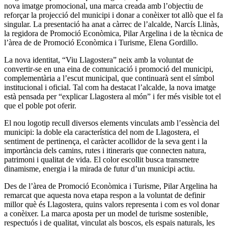
nova imatge promocional, una marca creada amb l’objectiu de
reforçar la projecció del municipi i donar a conèixer tot allò que el fa
singular. La presentació ha anat a càrrec de l’alcalde, Narcís Llinàs,
la regidora de Promoció Econòmica, Pilar Argelina i de la tècnica de
l’àrea de de Promoció Econòmica i Turisme, Elena Gordillo.
La nova identitat, “Viu Llagostera” neix amb la voluntat de
convertir-se en una eina de comunicació i promoció del municipi,
complementària a l’escut municipal, que continuarà sent el símbol
institucional i oficial. Tal com ha destacat l’alcalde, la nova imatge
està pensada per “explicar Llagostera al món” i fer més visible tot el
que el poble pot oferir.
El nou logotip recull diversos elements vinculats amb l’essència del
municipi: la doble ela característica del nom de Llagostera, el
sentiment de pertinença, el caràcter acollidor de la seva gent i la
importància dels camins, rutes i itineraris que connecten natura,
patrimoni i qualitat de vida. El color escollit busca transmetre
dinamisme, energia i la mirada de futur d’un municipi actiu.
Des de l’àrea de Promoció Econòmica i Turisme, Pilar Argelina ha
remarcat que aquesta nova etapa respon a la voluntat de definir
millor què és Llagostera, quins valors representa i com es vol donar
a conèixer. La marca aposta per un model de turisme sostenible,
respectuós i de qualitat, vinculat als boscos, els espais naturals, les