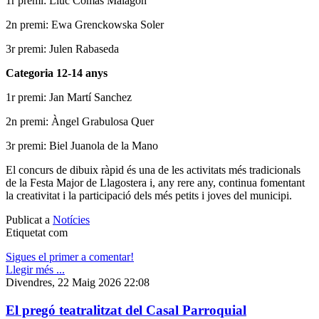
1r premi: Lluc Comas Malagon
2n premi: Ewa Grenckowska Soler
3r premi: Julen Rabaseda
Categoria 12-14 anys
1r premi: Jan Martí Sanchez
2n premi: Àngel Grabulosa Quer
3r premi: Biel Juanola de la Mano
El concurs de dibuix ràpid és una de les activitats més tradicionals
de la Festa Major de Llagostera i, any rere any, continua fomentant
la creativitat i la participació dels més petits i joves del municipi.
Publicat a
Notícies
Etiquetat com
Sigues el primer a comentar!
Llegir més ...
Divendres, 22 Maig 2026 22:08
El pregó teatralitzat del Casal Parroquial