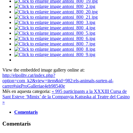
View the embedded image gallery online at:
http://elpolltv.cat/index.php?
option=com_k2&view=item&id=982:els-animals-surten-al-
carrer#sigProGalleriae4eb98540e
Més en aquesta categoria:
« 995 participants a la XXXIII Cursa de
Sant Esteve
‘Mimix’ de la Companyia Katraska al Teatre del Casino
»
Comentaris
Comentaris