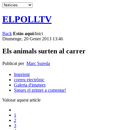
ELPOLLTV
Back
Estàs aquí:
Inici
Diumenge, 20 Gener 2013 13:46
Els animals surten al carrer
Publicat per
Marc Sureda
Imprimir
correu electrònic
Galeria d'imatges
Sigues el primer a comentar!
Valorar aquest article
1
2
3