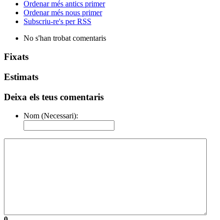
Ordenar més antics primer
Ordenar més nous primer
Subscriu-re's per RSS
No s'han trobat comentaris
Fixats
Estimats
Deixa els teus comentaris
Nom (Necessari):
0